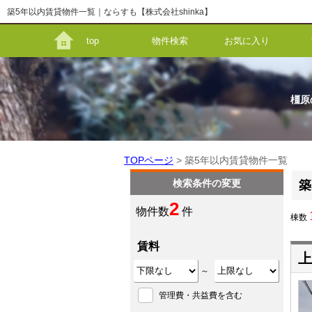
築5年以内賃貸物件一覧｜ならすも【株式会社shinka】
top
物件検索
お気に入り
橿原
TOPページ
> 築5年以内賃貸物件一覧
検索条件の変更
築
2
物件数
件
棟数
賃料
上
～
管理費・共益費を含む