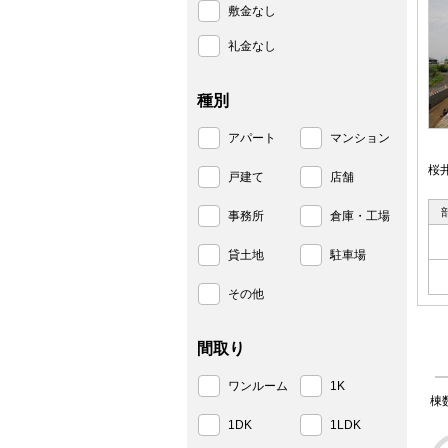
敷金なし
礼金なし
種別
アパート
マンション
桜
戸建て
店舗
事務所
倉庫・工場
貸土地
駐車場
その他
間取り
ワンルーム
1K
棟
1DK
1LDK