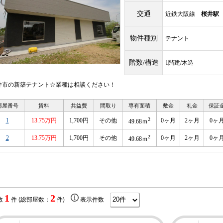
交通
近鉄大阪線
桜井駅
物件種別
テナント
階数/構造
1階建/木造
井市の新築テナント☆業種は相談ください！
部屋番号
賃料
共益費
間取り
専有面積
敷金
礼金
保証
2
1
13.75万円
1,700円
その他
0ヶ月
2ヶ月
0ヶ
49.68ｍ
2
2
13.75万円
1,700円
その他
0ヶ月
2ヶ月
0ヶ
49.68ｍ
1
2
数
件 (総部屋数：
件)
表示件数