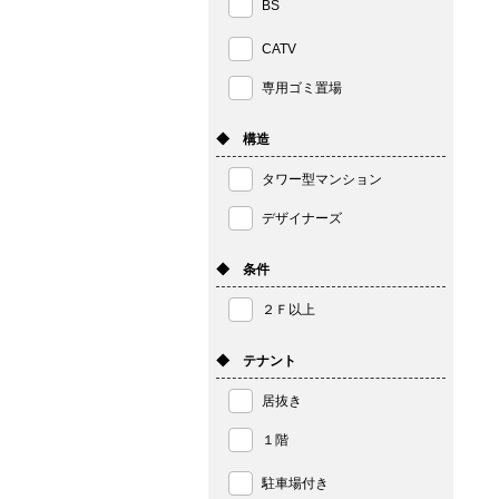
BS
CATV
専用ゴミ置場
◆ 構造
タワー型マンション
デザイナーズ
◆ 条件
２Ｆ以上
◆ テナント
居抜き
１階
駐車場付き