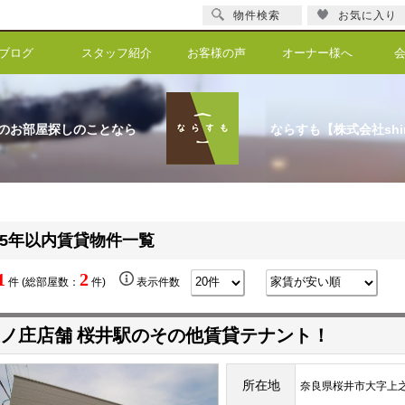
物件検索
お気に入り
ブログ
スタッフ紹介
お客様の声
オーナー様へ
のお部屋探しのことなら
ならすも【株式会社shi
5年以内賃貸物件一覧
1
2
件 (総部屋数：
件)
表示件数
ノ庄店舗 桜井駅のその他賃貸テナント！
所在地
奈良県桜井市大字上