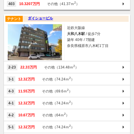
2
403
10.3207万円
その他（41.37ｍ
）
ダイショービル
テナント
近鉄大阪線
大和八木駅
/ 徒歩7分
築年 40年 / 7階建
奈良県橿原市八木町1丁目
2
2-23
22.33万円
その他（134.48ｍ
）
2
3-1
12.32万円
その他（74.24ｍ
）
2
4-3
11.55万円
その他（69.6ｍ
）
2
4-1
12.32万円
その他（74.24ｍ
）
2
4-2
10.67万円
その他（64ｍ
）
2
5-1
12.32万円
その他（74.24ｍ
）