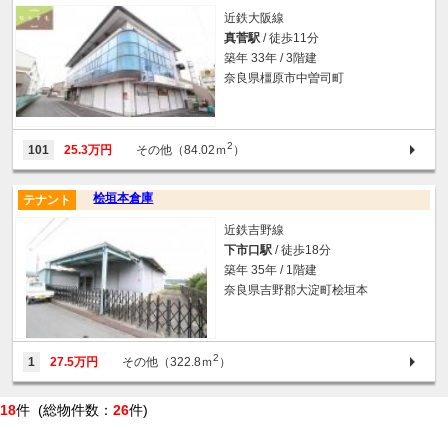
近鉄大阪線
真菅駅
/ 徒歩11分
築年 33年 / 3階建
奈良県橿原市中曽司町
2
101
25.3万円
その他（84.02ｍ
）
桧垣本倉庫
テナント
近鉄吉野線
下市口駅
/ 徒歩18分
築年 35年 / 1階建
奈良県吉野郡大淀町桧垣本
2
1
27.5万円
その他（322.8ｍ
）
18
件 (総物件数：
26
件)