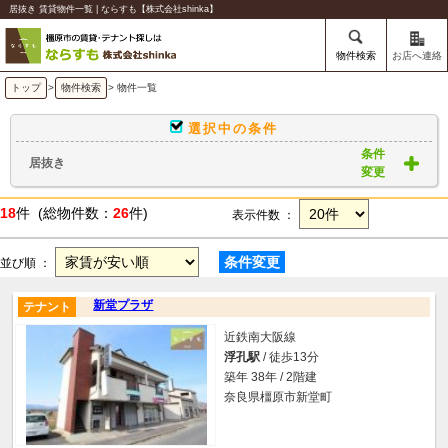
居抜き 賃貸物件一覧 | ならすも【株式会社shinka】
物件検索
お店へ連絡
トップ
>
物件検索
> 物件一覧
選択中の条件
条件
居抜き
変更
18
件 (総物件数：
26
件)
表示件数 ：
条件変更
並び順 ：
新堂プラザ
テナント
近鉄南大阪線
浮孔駅
/ 徒歩13分
築年 38年 / 2階建
奈良県橿原市新堂町