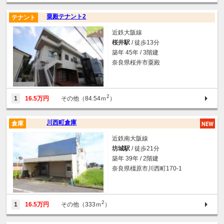
粟殿テナント2
テナント
近鉄大阪線
桜井駅
/ 徒歩13分
築年 45年 / 3階建
奈良県桜井市粟殿
2
1
16.5万円
その他（84.54ｍ
）
川西町倉庫
倉庫
近鉄南大阪線
坊城駅
/ 徒歩21分
築年 39年 / 2階建
奈良県橿原市川西町170-1
2
1
16.5万円
その他（333ｍ
）