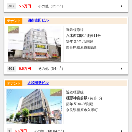
2
202
5.5万円
その他（25ｍ
）
四条吉田ビル
テナント
近鉄橿原線
八木西口駅
/ 徒歩11分
築年 37年 / 5階建
奈良県橿原市四条町
2
401
6.6万円
その他（54ｍ
）
大和開発ビル
テナント
近鉄橿原線
橿原神宮前駅
/ 徒歩1分
築年 51年 / 6階建
奈良県橿原市久米町
2
1
6.6万円
その他（68.04ｍ
）