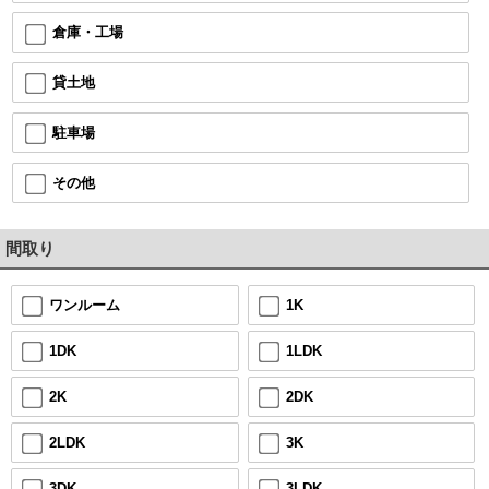
倉庫・工場
貸土地
駐車場
その他
間取り
1K
ワンルーム
1LDK
1DK
2DK
2K
3K
2LDK
3LDK
3DK