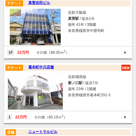
真菅吉田ビル
テナント
近鉄大阪線
真菅駅
/ 徒歩1分
築年 41年 / 3階建
奈良県橿原市中曽司町
2
1F
22万円
その他（88.35ｍ
）
葛本町中川店舗
テナント
近鉄橿原線
新ノ口駅
/ 徒歩7分
築年 23年 / 1階建
奈良県橿原市葛本町291-3
2
1
22万円
その他（80.19ｍ
）
ニュートラルビル
店舗