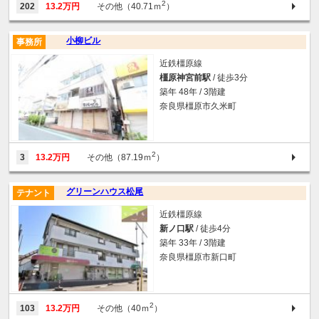
2
202
13.2万円
その他（40.71ｍ
）
小柳ビル
事務所
近鉄橿原線
橿原神宮前駅
/ 徒歩3分
築年 48年 / 3階建
奈良県橿原市久米町
2
3
13.2万円
その他（87.19ｍ
）
グリーンハウス松尾
テナント
近鉄橿原線
新ノ口駅
/ 徒歩4分
築年 33年 / 3階建
奈良県橿原市新口町
2
103
13.2万円
その他（40ｍ
）