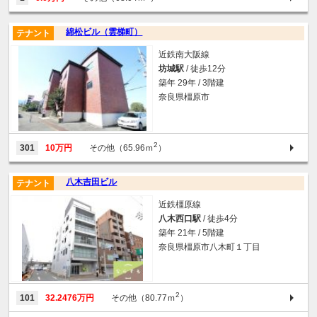
綿松ビル（雲梯町）
テナント
近鉄南大阪線
坊城駅
/ 徒歩12分
築年 29年 / 3階建
奈良県橿原市
2
301
10万円
その他（65.96ｍ
）
八木吉田ビル
テナント
近鉄橿原線
八木西口駅
/ 徒歩4分
築年 21年 / 5階建
奈良県橿原市八木町１丁目
2
101
32.2476万円
その他（80.77ｍ
）