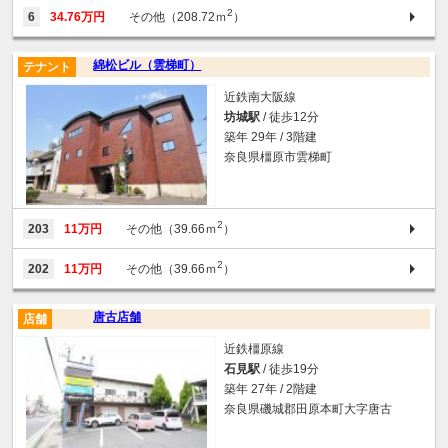
2
6
34.76万円
その他（208.72ｍ
）
綿松ビル（雲梯町）
テナント
近鉄南大阪線
坊城駅
/ 徒歩12分
築年 29年 / 3階建
奈良県橿原市雲梯町
2
203
11万円
その他（39.66ｍ
）
2
202
11万円
その他（39.66ｍ
）
唐古店舗
店舗
近鉄橿原線
石見駅
/ 徒歩19分
築年 27年 / 2階建
奈良県磯城郡田原本町大字唐古