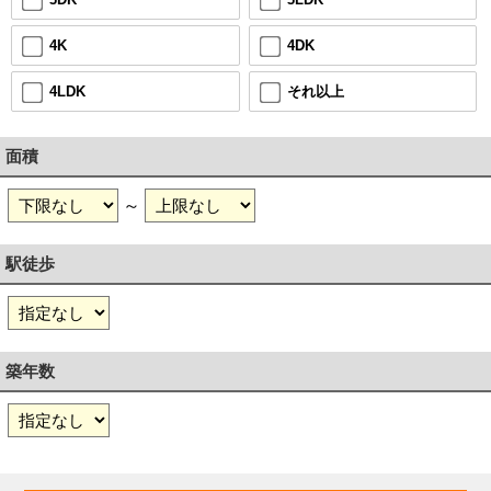
4DK
4K
それ以上
4LDK
面積
～
駅徒歩
築年数