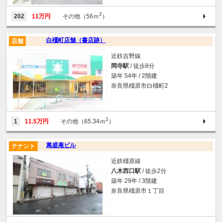
2
202
11万円
その他（56ｍ
）
白橿町店舗（書店跡）
店舗
近鉄吉野線
岡寺駅
/ 徒歩8分
築年 54年 / 2階建
奈良県橿原市白橿町2
2
1
11.5万円
その他（65.34ｍ
）
萬盛庵ビル
テナント
近鉄橿原線
八木西口駅
/ 徒歩2分
築年 29年 / 3階建
奈良県橿原市１丁目