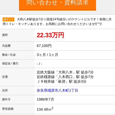
大和八木駅徒歩7分☆国道24号線沿いのテナントビルです！各階に共
ポイント
用トイレ・キッチンあります。お気軽にお問い合わせくださいませ!(^^)!
22.33万円
賃料
67,100円
共益費
3ヶ月 / 1ヶ月
敷金 / 礼金
- / -
保証金 / 敷引
近鉄大阪線「大和八木」駅 徒歩7分
近鉄橿原線「八木西口」駅 徒歩7分
交通
ＪＲ桜井線「畝傍」駅 徒歩3分
奈良県橿原市八木町1丁目
住所
1986年7月
築年月
2
134.48ｍ
専有面積