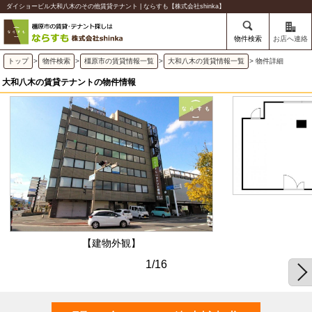
ダイショービル大和八木のその他賃貸テナント | ならすも【株式会社shinka】
物件検索
お店へ連絡
トップ
>
物件検索
>
橿原市の賃貸情報一覧
>
大和八木の賃貸情報一覧
> 物件詳細
大和八木の賃貸テナントの物件情報
【建物外観】
1/16