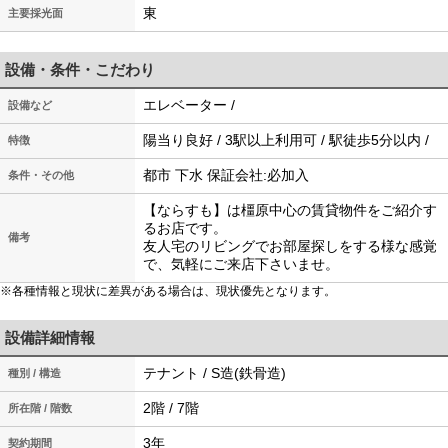
東
主要採光面
設備・条件・こだわり
エレベーター /
設備など
陽当り良好 / 3駅以上利用可 / 駅徒歩5分以内 /
特徴
都市 下水 保証会社:必加入
条件・その他
【ならすも】は橿原中心の賃貸物件をご紹介す
るお店です。
備考
友人宅のリビングでお部屋探しをする様な感覚
で、気軽にご来店下さいませ。
※各種情報と現状に差異がある場合は、現状優先となります。
設備詳細情報
テナント / S造(鉄骨造)
種別 / 構造
2階 / 7階
所在階 / 階数
3年
契約期間