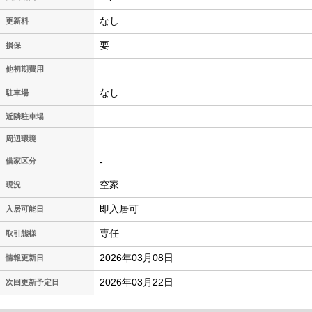
なし
更新料
要
損保
他初期費用
なし
駐車場
近隣駐車場
周辺環境
-
借家区分
空家
現況
即入居可
入居可能日
専任
取引態様
2026年03月08日
情報更新日
2026年03月22日
次回更新予定日