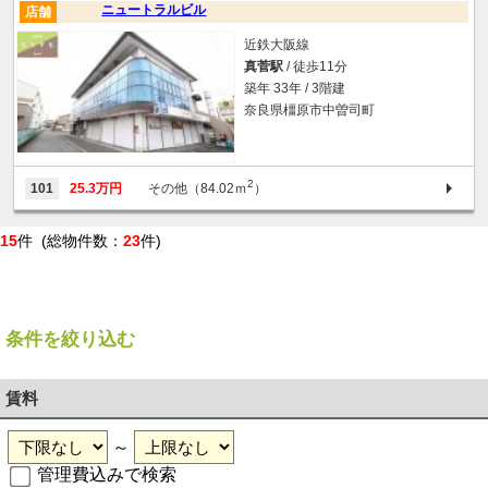
ニュートラルビル
店舗
近鉄大阪線
真菅駅
/ 徒歩11分
築年 33年 / 3階建
奈良県橿原市中曽司町
2
101
25.3万円
その他（84.02ｍ
）
15
件 (総物件数：
23
件)
条件を絞り込む
賃料
～
管理費込みで検索