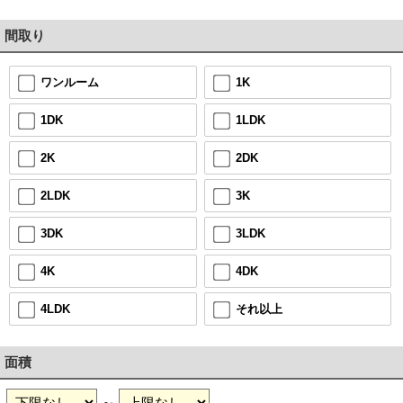
間取り
1K
ワンルーム
1LDK
1DK
2DK
2K
3K
2LDK
3LDK
3DK
4DK
4K
それ以上
4LDK
面積
～