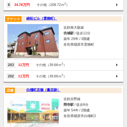
2
6
34.76万円
その他（208.72ｍ
）
綿松ビル（雲梯町）
テナント
近鉄南大阪線
坊城駅
/ 徒歩12分
築年 29年 / 3階建
奈良県橿原市雲梯町
2
203
11万円
その他（39.66ｍ
）
2
202
11万円
その他（39.66ｍ
）
白橿町店舗（書店跡）
店舗
近鉄吉野線
岡寺駅
/ 徒歩8分
築年 54年 / 2階建
奈良県橿原市白橿町2