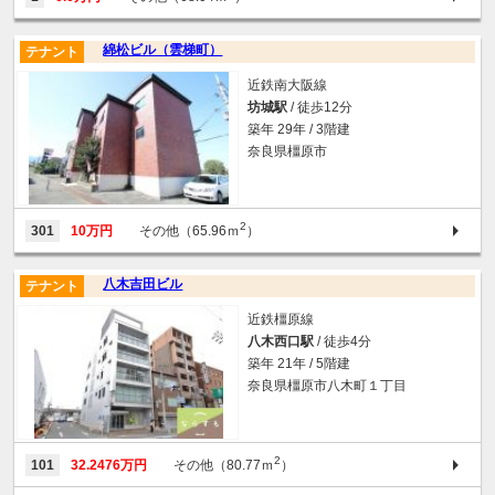
綿松ビル（雲梯町）
テナント
近鉄南大阪線
坊城駅
/ 徒歩12分
築年 29年 / 3階建
奈良県橿原市
2
301
10万円
その他（65.96ｍ
）
八木吉田ビル
テナント
近鉄橿原線
八木西口駅
/ 徒歩4分
築年 21年 / 5階建
奈良県橿原市八木町１丁目
2
101
32.2476万円
その他（80.77ｍ
）