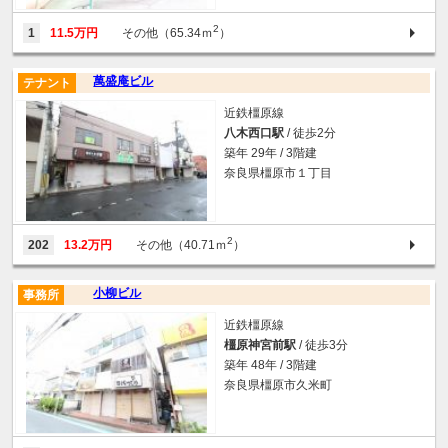
2
1
11.5万円
その他（65.34ｍ
）
萬盛庵ビル
テナント
近鉄橿原線
八木西口駅
/ 徒歩2分
築年 29年 / 3階建
奈良県橿原市１丁目
2
202
13.2万円
その他（40.71ｍ
）
小柳ビル
事務所
近鉄橿原線
橿原神宮前駅
/ 徒歩3分
築年 48年 / 3階建
奈良県橿原市久米町