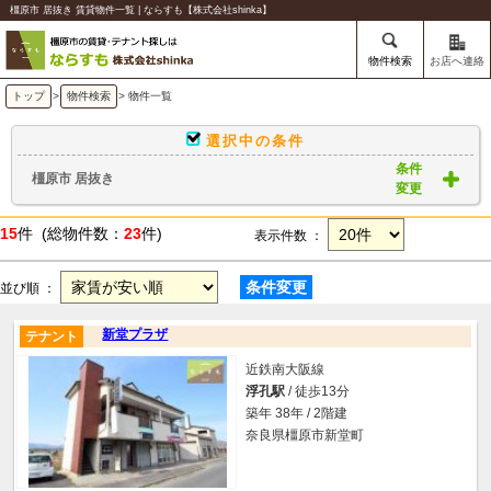
橿原市 居抜き 賃貸物件一覧 | ならすも【株式会社shinka】
物件検索
お店へ連絡
トップ
>
物件検索
> 物件一覧
選択中の条件
条件
橿原市 居抜き
変更
15
件 (総物件数：
23
件)
表示件数 ：
条件変更
並び順 ：
新堂プラザ
テナント
近鉄南大阪線
浮孔駅
/ 徒歩13分
築年 38年 / 2階建
奈良県橿原市新堂町