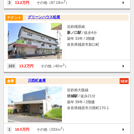
2
3
13.2万円
その他（87.19ｍ
）
グリーンハウス松尾
テナント
近鉄橿原線
新ノ口駅
/ 徒歩4分
築年 33年 / 3階建
奈良県橿原市新口町
2
103
13.2万円
その他（40ｍ
）
川西町倉庫
倉庫
近鉄南大阪線
坊城駅
/ 徒歩21分
築年 39年 / 2階建
奈良県橿原市川西町170-1
2
1
16.5万円
その他（333ｍ
）