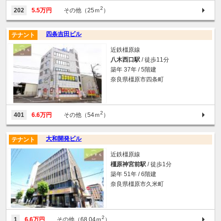
2
202
5.5万円
その他（25ｍ
）
四条吉田ビル
テナント
近鉄橿原線
八木西口駅
/ 徒歩11分
築年 37年 / 5階建
奈良県橿原市四条町
2
401
6.6万円
その他（54ｍ
）
大和開発ビル
テナント
近鉄橿原線
橿原神宮前駅
/ 徒歩1分
築年 51年 / 6階建
奈良県橿原市久米町
2
1
6.6万円
その他（68.04ｍ
）