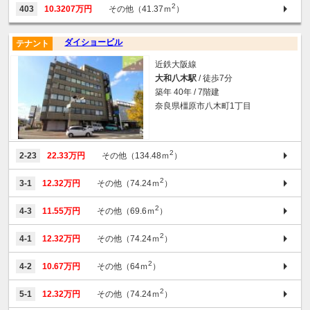
2
403
10.3207万円
その他（41.37ｍ
）
ダイショービル
テナント
近鉄大阪線
大和八木駅
/ 徒歩7分
築年 40年 / 7階建
奈良県橿原市八木町1丁目
2
2-23
22.33万円
その他（134.48ｍ
）
2
3-1
12.32万円
その他（74.24ｍ
）
2
4-3
11.55万円
その他（69.6ｍ
）
2
4-1
12.32万円
その他（74.24ｍ
）
2
4-2
10.67万円
その他（64ｍ
）
2
5-1
12.32万円
その他（74.24ｍ
）