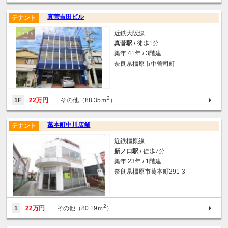
真菅吉田ビル
テナント
近鉄大阪線
真菅駅
/ 徒歩1分
築年 41年 / 3階建
奈良県橿原市中曽司町
2
1F
22万円
その他（88.35ｍ
）
葛本町中川店舗
テナント
近鉄橿原線
新ノ口駅
/ 徒歩7分
築年 23年 / 1階建
奈良県橿原市葛本町291-3
2
1
22万円
その他（80.19ｍ
）