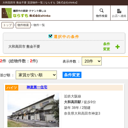
大和高田市 敷金不要 賃貸物件一覧 | ならすも【株式会社shinka】
物件検索
お店へ連絡
トップ
>
物件検索
> 物件一覧
選択中の条件
条件
大和高田市 敷金不要
変更
2
件 (総物件数：
2
件)
表示件数 ：
条件変更
並び順 ：
神楽第一住宅
ハイツ
近鉄大阪線
大和高田駅
/ 徒歩9分
築年 38年 / 2階建
奈良県大和高田市神楽3