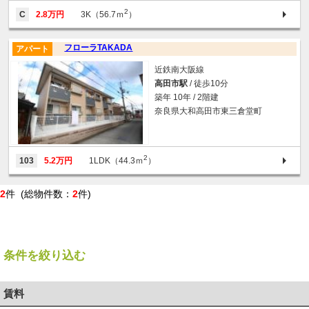
2
C
2.8万円
3K（56.7ｍ
）
フローラTAKADA
アパート
近鉄南大阪線
高田市駅
/ 徒歩10分
築年 10年 / 2階建
奈良県大和高田市東三倉堂町
2
103
5.2万円
1LDK（44.3ｍ
）
2
件 (総物件数：
2
件)
条件を絞り込む
賃料