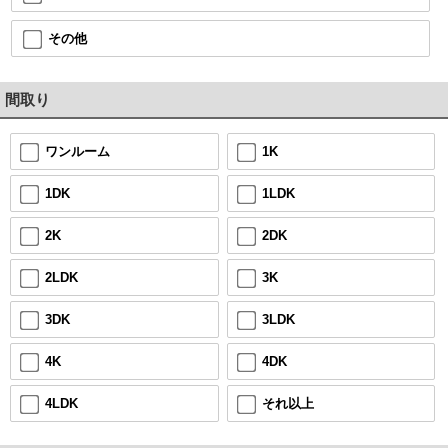
その他
間取り
1K
ワンルーム
1LDK
1DK
2DK
2K
3K
2LDK
3LDK
3DK
4DK
4K
それ以上
4LDK