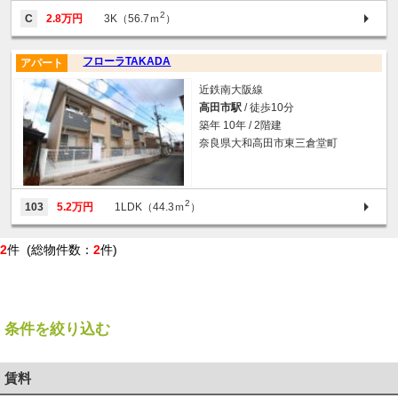
2
C
2.8万円
3K（56.7ｍ
）
フローラTAKADA
アパート
近鉄南大阪線
高田市駅
/ 徒歩10分
築年 10年 / 2階建
奈良県大和高田市東三倉堂町
2
103
5.2万円
1LDK（44.3ｍ
）
2
件 (総物件数：
2
件)
条件を絞り込む
賃料