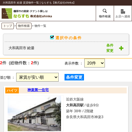
大和高田市 給湯 賃貸物件一覧 | ならすも【株式会社shinka】
物件検索
お店へ連絡
トップ
>
物件検索
> 物件一覧
選択中の条件
条件
大和高田市 給湯
変更
2
件 (総物件数：
2
件)
表示件数 ：
条件変更
並び順 ：
神楽第一住宅
ハイツ
近鉄大阪線
大和高田駅
/ 徒歩9分
築年 38年 / 2階建
奈良県大和高田市神楽3