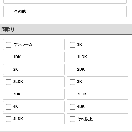
その他
間取り
1K
ワンルーム
1LDK
1DK
2DK
2K
3K
2LDK
3LDK
3DK
4DK
4K
それ以上
4LDK