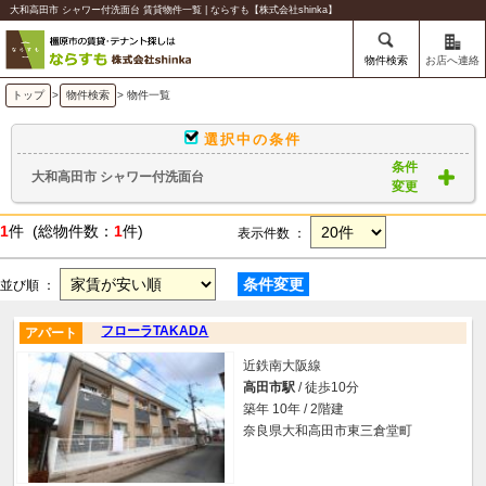
大和高田市 シャワー付洗面台 賃貸物件一覧 | ならすも【株式会社shinka】
物件検索
お店へ連絡
トップ
>
物件検索
> 物件一覧
選択中の条件
条件
大和高田市 シャワー付洗面台
変更
1
件 (総物件数：
1
件)
表示件数 ：
条件変更
並び順 ：
フローラTAKADA
アパート
近鉄南大阪線
高田市駅
/ 徒歩10分
築年 10年 / 2階建
奈良県大和高田市東三倉堂町