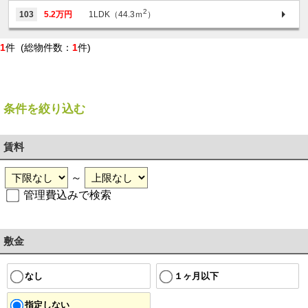
2
103
5.2万円
1LDK（44.3ｍ
）
1
件 (総物件数：
1
件)
条件を絞り込む
賃料
～
管理費込みで検索
敷金
１ヶ月以下
なし
指定しない