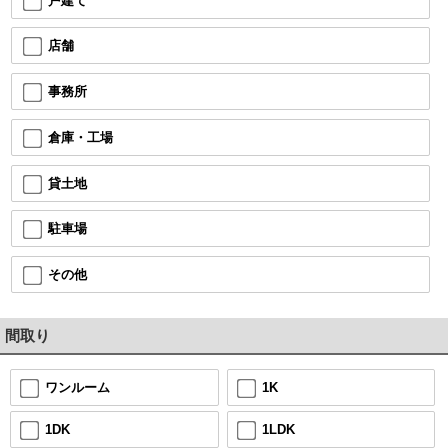
戸建て
店舗
事務所
倉庫・工場
貸土地
駐車場
その他
間取り
1K
ワンルーム
1LDK
1DK