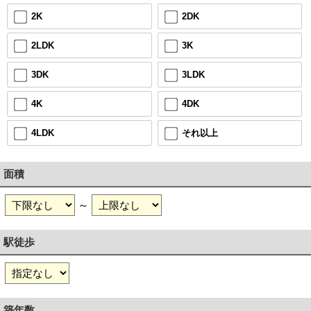
2DK
2K
3K
2LDK
3LDK
3DK
4DK
4K
それ以上
4LDK
面積
～
駅徒歩
築年数