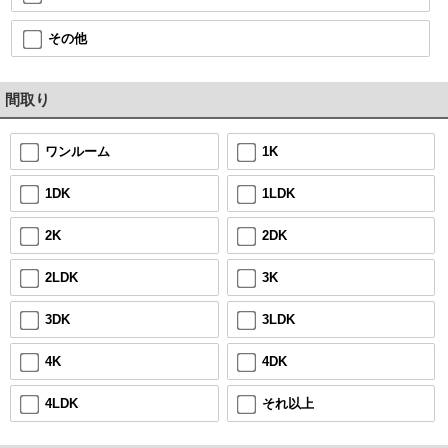
その他
間取り
1K
ワンルーム
1LDK
1DK
2DK
2K
3K
2LDK
3LDK
3DK
4DK
4K
それ以上
4LDK