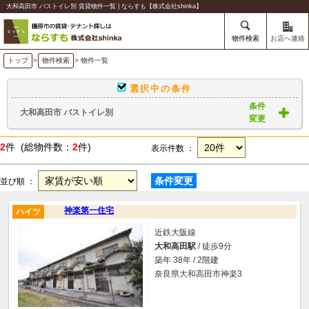
大和高田市 バストイレ別 賃貸物件一覧 | ならすも【株式会社shinka】
物件検索
お店へ連絡
トップ
>
物件検索
> 物件一覧
選択中の条件
条件
大和高田市 バストイレ別
変更
2
件 (総物件数：
2
件)
表示件数 ：
条件変更
並び順 ：
神楽第一住宅
ハイツ
近鉄大阪線
大和高田駅
/ 徒歩9分
築年 38年 / 2階建
奈良県大和高田市神楽3