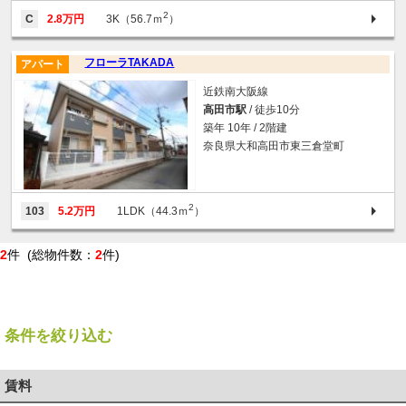
2
C
2.8万円
3K（56.7ｍ
）
フローラTAKADA
アパート
近鉄南大阪線
高田市駅
/ 徒歩10分
築年 10年 / 2階建
奈良県大和高田市東三倉堂町
2
103
5.2万円
1LDK（44.3ｍ
）
2
件 (総物件数：
2
件)
条件を絞り込む
賃料