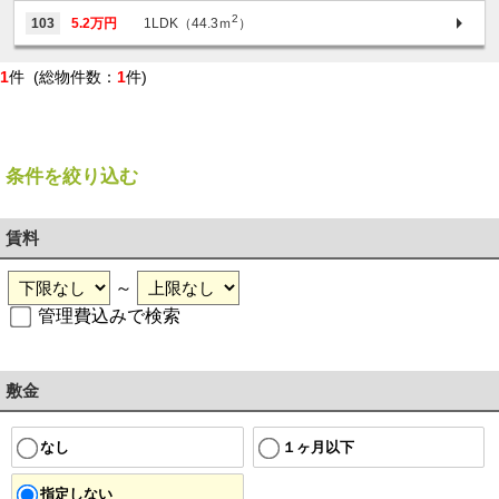
2
103
5.2万円
1LDK（44.3ｍ
）
1
件 (総物件数：
1
件)
条件を絞り込む
賃料
～
管理費込みで検索
敷金
１ヶ月以下
なし
指定しない