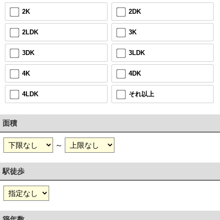
2DK
2K
3K
2LDK
3LDK
3DK
4DK
4K
それ以上
4LDK
面積
～
駅徒歩
築年数