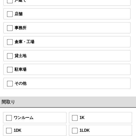
戸建て
店舗
事務所
倉庫・工場
貸土地
駐車場
その他
間取り
1K
ワンルーム
1LDK
1DK