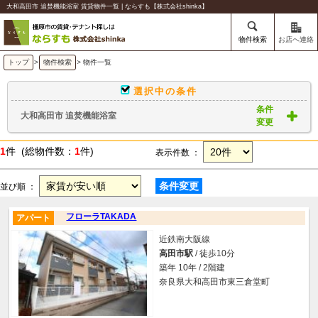
大和高田市 追焚機能浴室 賃貸物件一覧 | ならすも【株式会社shinka】
物件検索
お店へ連絡
トップ
>
物件検索
> 物件一覧
選択中の条件
条件
大和高田市 追焚機能浴室
変更
1
件 (総物件数：
1
件)
表示件数 ：
条件変更
並び順 ：
フローラTAKADA
アパート
近鉄南大阪線
高田市駅
/ 徒歩10分
築年 10年 / 2階建
奈良県大和高田市東三倉堂町