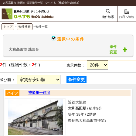
大和高田市 洗面台 賃貸物件一覧 | ならすも【株式会社shinka】
物件検索
お店へ連絡
トップ
>
物件検索
> 物件一覧
選択中の条件
条件
大和高田市 洗面台
変更
2
件 (総物件数：
2
件)
表示件数 ：
条件変更
並び順 ：
神楽第一住宅
ハイツ
近鉄大阪線
大和高田駅
/ 徒歩9分
築年 38年 / 2階建
奈良県大和高田市神楽3