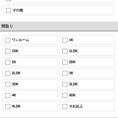
その他
間取り
1K
ワンルーム
1LDK
1DK
2DK
2K
3K
2LDK
3LDK
3DK
4DK
4K
それ以上
4LDK