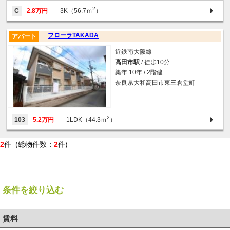
2
C
2.8万円
3K（56.7ｍ
）
フローラTAKADA
アパート
近鉄南大阪線
高田市駅
/ 徒歩10分
築年 10年 / 2階建
奈良県大和高田市東三倉堂町
2
103
5.2万円
1LDK（44.3ｍ
）
2
件 (総物件数：
2
件)
条件を絞り込む
賃料