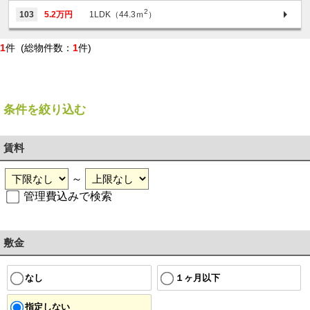
2
103
5.2万円
1LDK（44.3ｍ
）
1
件 (総物件数：
1
件)
条件を絞り込む
賃料
～
管理費込みで検索
敷金
１ヶ月以下
なし
指定しない