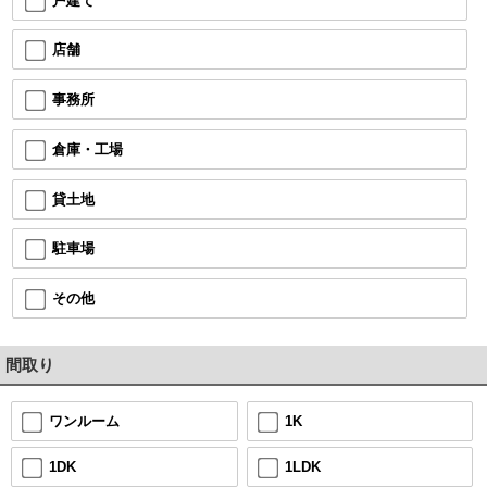
戸建て
店舗
事務所
倉庫・工場
貸土地
駐車場
その他
間取り
1K
ワンルーム
1LDK
1DK