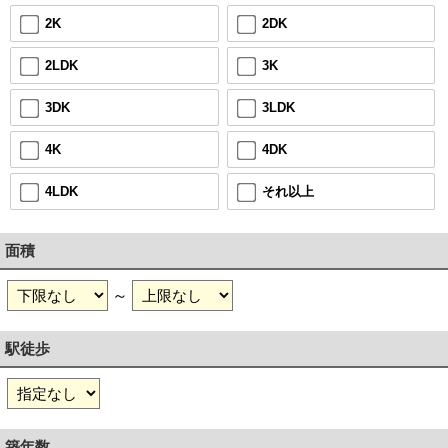
2DK
2K
3K
2LDK
3LDK
3DK
4DK
4K
それ以上
4LDK
面積
～
駅徒歩
築年数