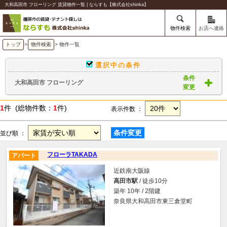
大和高田市 フローリング 賃貸物件一覧 | ならすも【株式会社shinka】
物件検索
お店へ連絡
トップ
>
物件検索
> 物件一覧
選択中の条件
条件
大和高田市 フローリング
変更
1
件 (総物件数：
1
件)
表示件数 ：
条件変更
並び順 ：
フローラTAKADA
アパート
近鉄南大阪線
高田市駅
/ 徒歩10分
築年 10年 / 2階建
奈良県大和高田市東三倉堂町