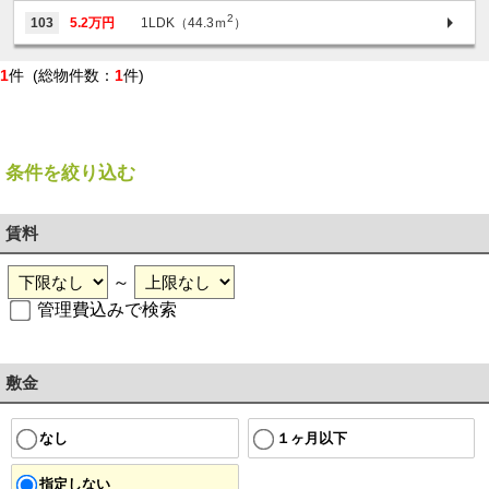
2
103
5.2万円
1LDK（44.3ｍ
）
1
件 (総物件数：
1
件)
条件を絞り込む
賃料
～
管理費込みで検索
敷金
１ヶ月以下
なし
指定しない