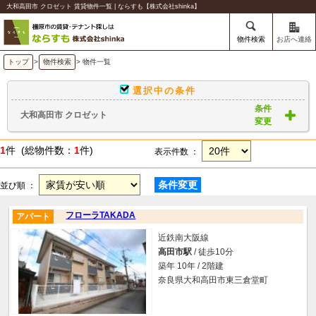
大和高田市 クロゼット 賃貸物件一覧 | ならすも【株式会社shinka】
物件検索
お店へ連絡
トップ
>
物件検索
> 物件一覧
選択中の条件
条件
大和高田市 クロゼット
変更
1
件 (総物件数：
1
件)
表示件数 ：
条件変更
並び順 ：
フローラTAKADA
アパート
近鉄南大阪線
高田市駅
/ 徒歩10分
築年 10年 / 2階建
奈良県大和高田市東三倉堂町