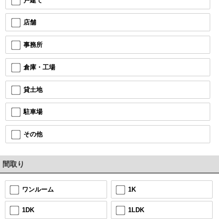
戸建て
店舗
事務所
倉庫・工場
貸土地
駐車場
その他
間取り
1K
ワンルーム
1LDK
1DK