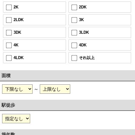
2DK
2K
3K
2LDK
3LDK
3DK
4DK
4K
それ以上
4LDK
面積
～
駅徒歩
築年数