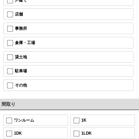
戸建て
店舗
事務所
倉庫・工場
貸土地
駐車場
その他
間取り
1K
ワンルーム
1LDK
1DK