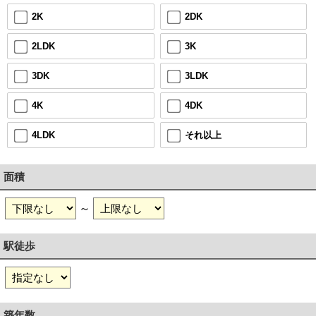
2DK
2K
3K
2LDK
3LDK
3DK
4DK
4K
それ以上
4LDK
面積
～
駅徒歩
築年数