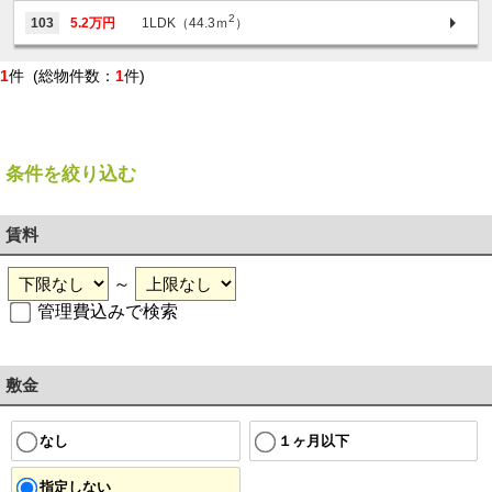
2
103
5.2万円
1LDK（44.3ｍ
）
1
件 (総物件数：
1
件)
条件を絞り込む
賃料
～
管理費込みで検索
敷金
１ヶ月以下
なし
指定しない