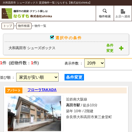
大和高田市 シューズボックス 賃貸物件一覧 | ならすも【株式会社shinka】
物件検索
お店へ連絡
トップ
>
物件検索
> 物件一覧
選択中の条件
条件
大和高田市 シューズボックス
変更
1
件 (総物件数：
1
件)
表示件数 ：
条件変更
並び順 ：
フローラTAKADA
アパート
近鉄南大阪線
高田市駅
/ 徒歩10分
築年 10年 / 2階建
奈良県大和高田市東三倉堂町