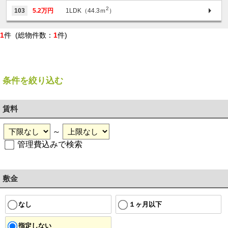
2
103
5.2万円
1LDK（44.3ｍ
）
1
件 (総物件数：
1
件)
条件を絞り込む
賃料
～
管理費込みで検索
敷金
１ヶ月以下
なし
指定しない