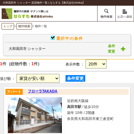
大和高田市 シャッター 賃貸物件一覧 | ならすも【株式会社shinka】
物件検索
お店へ連絡
トップ
>
物件検索
> 物件一覧
選択中の条件
条件
大和高田市 シャッター
変更
1
件 (総物件数：
1
件)
表示件数 ：
条件変更
並び順 ：
フローラTAKADA
アパート
近鉄南大阪線
高田市駅
/ 徒歩10分
築年 10年 / 2階建
奈良県大和高田市東三倉堂町