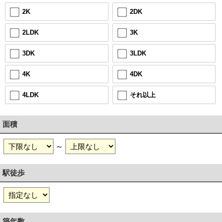
2DK
2K
3K
2LDK
3LDK
3DK
4DK
4K
それ以上
4LDK
面積
～
駅徒歩
築年数