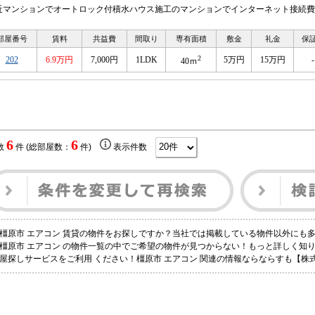
近マンションでオートロック付積水ハウス施工のマンションでインターネット接続費
部屋番号
賃料
共益費
間取り
専有面積
敷金
礼金
保
2
202
6.9万円
7,000円
1LDK
5万円
15万円
-
40ｍ
6
6
数
件 (総部屋数：
件)
表示件数
橿原市 エアコン 賃貸の物件をお探しですか？当社では掲載している物件以外にも
橿原市 エアコン の物件一覧の中でご希望の物件が見つからない！もっと詳しく知
屋探しサービスをご利用 ください！橿原市 エアコン 関連の情報ならならすも【株式会