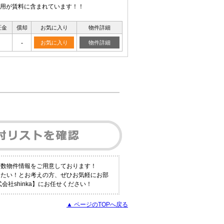
用が賃料に含まれています！！
証金
償却
お気に入り
物件詳細
-
お気に入り
物件詳細
多数物件情報をご用意しております！
りたい！とお考えの方、ぜひお気軽にお部
社shinka】にお任せください！
▲ ページのTOPへ戻る