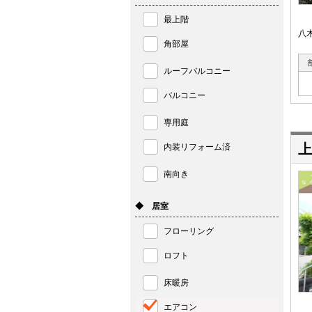
最上階
八
角部屋
ルーフバルコニー
バルコニー
専用庭
上
内装リフォーム済
南向き
◆ 居室
フローリング
ロフト
床暖房
エアコン