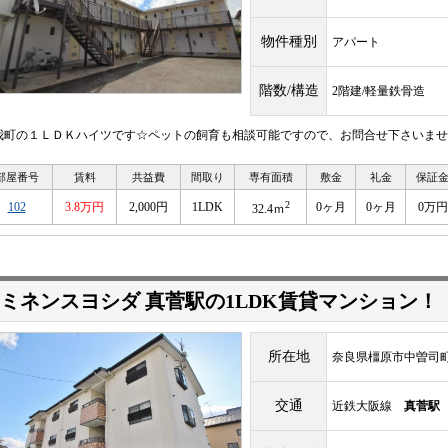
物件種別
アパート
階数/構造
2階建/軽量鉄骨造
我町の１ＬＤＫハイツです☆ペットの飼育も相談可能ですので、お問合せ下さいませ
部屋番号
賃料
共益費
間取り
専有面積
敷金
礼金
保証
2
102
3.8万円
2,000円
1LDK
0ヶ月
0ヶ月
0万円
32.4ｍ
ミネンスヨシダ 真菅駅の1LDK賃貸マンション！
所在地
奈良県橿原市中曽司町1
交通
近鉄大阪線
真菅駅