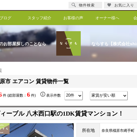
物件検索
お気に入り
ブログ
スタッフ紹介
お客様の声
オーナー様へ
のお部屋探しのことなら
ならすも【株式会社shi
覧
原市 エアコン 賃貸物件一覧
6
6
件 (総部屋数：
件)
表示件数
ィーブル 八木西口駅の1DK賃貸マンション！
所在地
奈良県橿原市縄手町