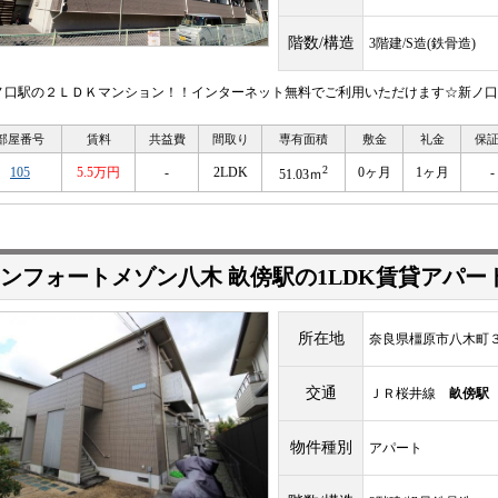
階数/構造
3階建/S造(鉄骨造)
ノ口駅の２ＬＤＫマンション！！インターネット無料でご利用いただけます☆新ノ口
部屋番号
賃料
共益費
間取り
専有面積
敷金
礼金
保
2
105
5.5万円
-
2LDK
0ヶ月
1ヶ月
-
51.03ｍ
ンフォートメゾン八木 畝傍駅の1LDK賃貸アパー
所在地
奈良県橿原市八木町
交通
ＪＲ桜井線
畝傍駅
物件種別
アパート