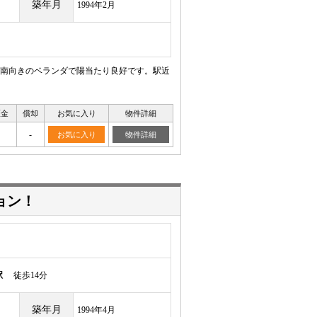
築年月
1994年2月
南向きのベランダで陽当たり良好です。駅近
証金
償却
お気に入り
物件詳細
-
お気に入り
物件詳細
ョン！
駅
徒歩14分
築年月
1994年4月