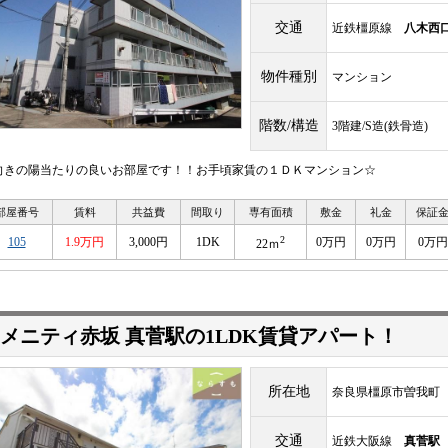
交通
近鉄橿原線
八木西
物件種別
マンション
階数/構造
3階建/S造(鉄骨造)
向きの陽当たりの良いお部屋です！！お手頃家賃の１ＤＫマンション☆
部屋番号
賃料
共益費
間取り
専有面積
敷金
礼金
保証
2
105
1.9万円
3,000円
1DK
0万円
0万円
0万円
22ｍ
メニティ赤坂 真菅駅の1LDK賃貸アパート！
所在地
奈良県橿原市曽我町
交通
近鉄大阪線
真菅駅