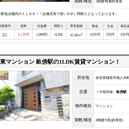
階数/構造
2階建/軽量鉄骨造
木駅徒歩圏内の１ＬＤＫ！！設備充実で使いやすい間取りとなっております。
部屋番号
賃料
共益費
間取り
専有面積
敷金
礼金
保証
2
202
6.1万円
2,000円
1LDK
10万円
5万円
0万
42.49ｍ
東マンション 畝傍駅の1LDK賃貸マンション！
所在地
奈良県橿原市南八木
交通
ＪＲ桜井線
畝傍駅
物件種別
マンション
階数/構造
4階建/S造(鉄骨造)