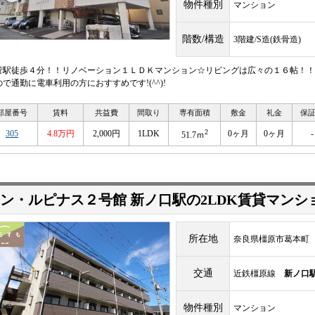
物件種別
マンション
階数/構造
3階建/S造(鉄骨造)
菅駅徒歩４分！！リノベーション１ＬＤＫマンション☆リビングは広々の１６帖！！
ので通勤に電車利用の方におすすめです!(^^)!
部屋番号
賃料
共益費
間取り
専有面積
敷金
礼金
保
2
305
4.8万円
2,000円
1LDK
0ヶ月
0ヶ月
-
51.7ｍ
ン・ルピナス２号館 新ノ口駅の2LDK賃貸マンシ
所在地
奈良県橿原市葛本町
交通
近鉄橿原線
新ノ口
物件種別
マンション