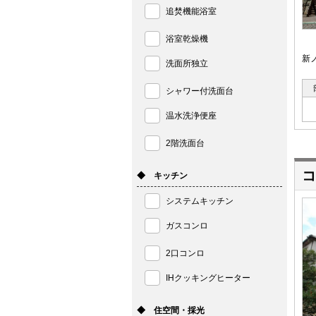
追焚機能浴室
浴室乾燥機
新
洗面所独立
シャワー付洗面台
温水洗浄便座
2階洗面台
コ
◆ キッチン
システムキッチン
ガスコンロ
2口コンロ
IHクッキングヒーター
◆ 住空間・採光