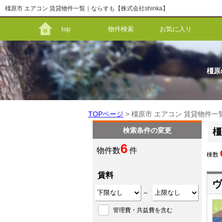
橿原市 エアコン 賃貸物件一覧｜ならすも【株式会社shinka】
top
物件検索
お気に入り
橿原
TOPページ
> 橿原市 エアコン 賃貸物件一
検索条件の変更
橿
6
物件数
件
棟数
賃料
ヴ
～
管理費・共益費を含む