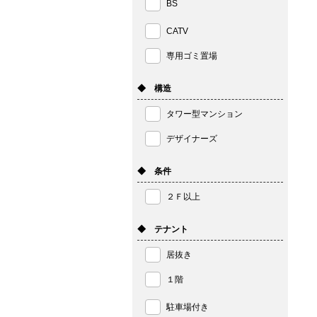
BS
CATV
専用ゴミ置場
◆ 構造
タワー型マンション
デザイナーズ
◆ 条件
２Ｆ以上
◆ テナント
居抜き
１階
駐車場付き