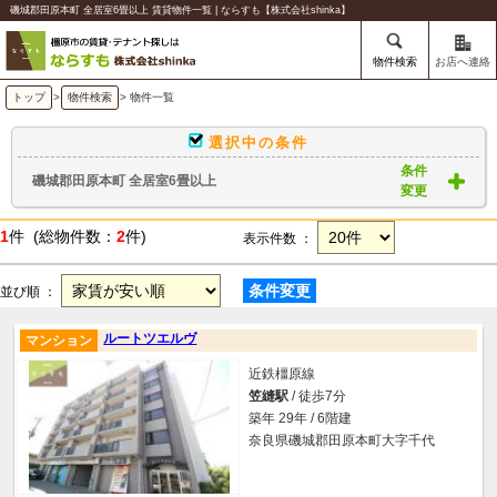
磯城郡田原本町 全居室6畳以上 賃貸物件一覧 | ならすも【株式会社shinka】
物件検索
お店へ連絡
トップ
>
物件検索
> 物件一覧
選択中の条件
条件
磯城郡田原本町 全居室6畳以上
変更
1
件 (総物件数：
2
件)
表示件数 ：
条件変更
並び順 ：
ルートツエルヴ
マンション
近鉄橿原線
笠縫駅
/ 徒歩7分
築年 29年 / 6階建
奈良県磯城郡田原本町大字千代