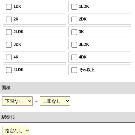
1LDK
1DK
2DK
2K
3K
2LDK
3LDK
3DK
4DK
4K
それ以上
4LDK
面積
～
駅徒歩