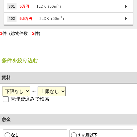
2
301
5万円
1LDK（56ｍ
）
2
402
5.5万円
2LDK（56ｍ
）
1
件 (総物件数：
2
件)
条件を絞り込む
賃料
～
管理費込みで検索
敷金
１ヶ月以下
なし