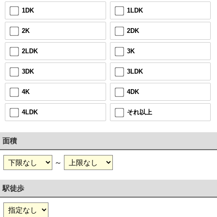
1LDK
1DK
2DK
2K
3K
2LDK
3LDK
3DK
4DK
4K
それ以上
4LDK
面積
～
駅徒歩