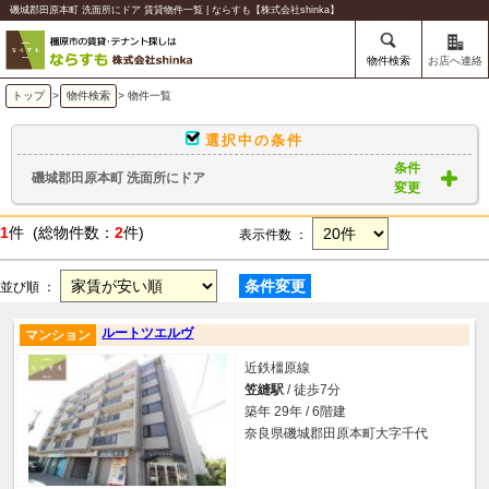
磯城郡田原本町 洗面所にドア 賃貸物件一覧 | ならすも【株式会社shinka】
物件検索
お店へ連絡
トップ
>
物件検索
> 物件一覧
選択中の条件
条件
磯城郡田原本町 洗面所にドア
変更
1
件 (総物件数：
2
件)
表示件数 ：
条件変更
並び順 ：
ルートツエルヴ
マンション
近鉄橿原線
笠縫駅
/ 徒歩7分
築年 29年 / 6階建
奈良県磯城郡田原本町大字千代