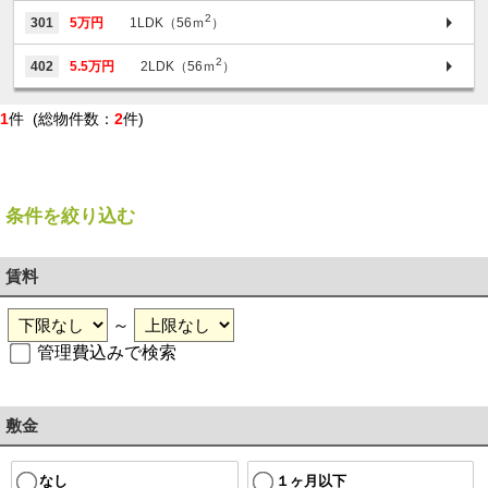
2
301
5万円
1LDK（56ｍ
）
2
402
5.5万円
2LDK（56ｍ
）
1
件 (総物件数：
2
件)
条件を絞り込む
賃料
～
管理費込みで検索
敷金
１ヶ月以下
なし