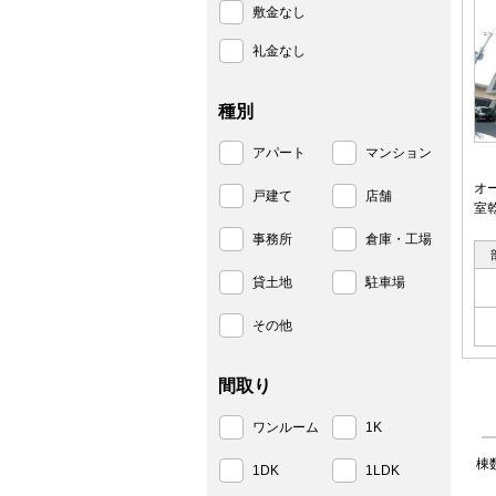
敷金なし
礼金なし
種別
アパート
マンション
オ
戸建て
店舗
室
事務所
倉庫・工場
貸土地
駐車場
その他
間取り
ワンルーム
1K
棟
1DK
1LDK