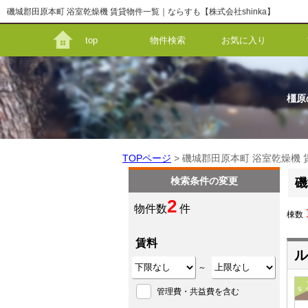
磯城郡田原本町 浴室乾燥機 賃貸物件一覧｜ならすも【株式会社shinka】
top
物件検索
お気に入り
橿原
TOPページ
> 磯城郡田原本町 浴室乾燥機
検索条件の変更
磯
2
物件数
件
棟数
賃料
ル
～
管理費・共益費を含む