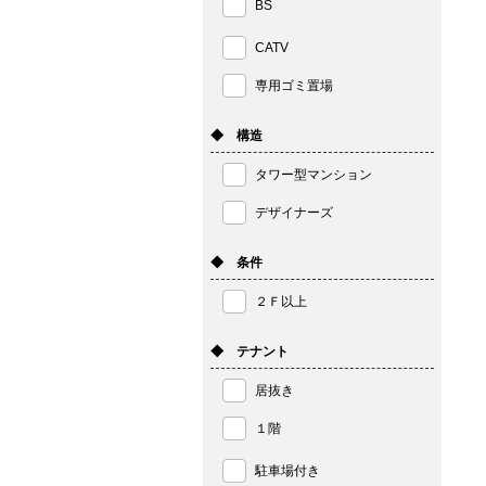
BS
CATV
専用ゴミ置場
◆ 構造
タワー型マンション
デザイナーズ
◆ 条件
２Ｆ以上
◆ テナント
居抜き
１階
駐車場付き