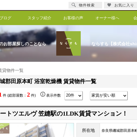
物件検索
お気に入り
ブログ
スタッフ紹介
お客様の声
オーナー様へ
のお部屋探しのことなら
ならすも【株式会社shi
 賃貸物件一覧
城郡田原本町 浴室乾燥機 賃貸物件一覧
1
2
件 (総部屋数：
件)
表示件数
ートツエルヴ 笠縫駅の1LDK賃貸マンション！
所在地
奈良県磯城郡田原本