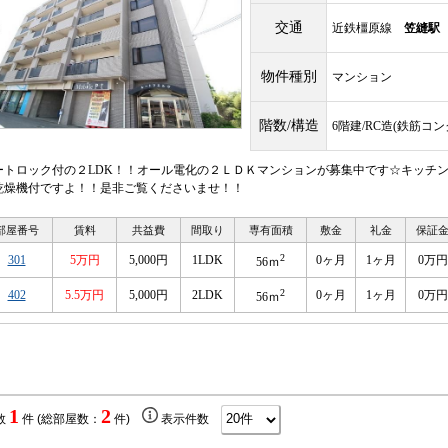
交通
近鉄橿原線
笠縫駅
物件種別
マンション
階数/構造
6階建/RC造(鉄筋コ
ートロック付の２LDK！！オール電化の２ＬＤＫマンションが募集中です☆キッチ
乾燥機付ですよ！！是非ご覧くださいませ！！
部屋番号
賃料
共益費
間取り
専有面積
敷金
礼金
保証
2
301
5万円
5,000円
1LDK
0ヶ月
1ヶ月
0万円
56ｍ
2
402
5.5万円
5,000円
2LDK
0ヶ月
1ヶ月
0万円
56ｍ
1
2
数
件 (総部屋数：
件)
表示件数