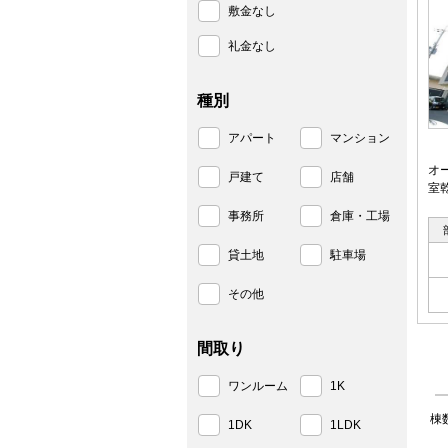
敷金なし
礼金なし
種別
アパート
マンション
オ
戸建て
店舗
室
事務所
倉庫・工場
貸土地
駐車場
その他
間取り
ワンルーム
1K
棟
1DK
1LDK