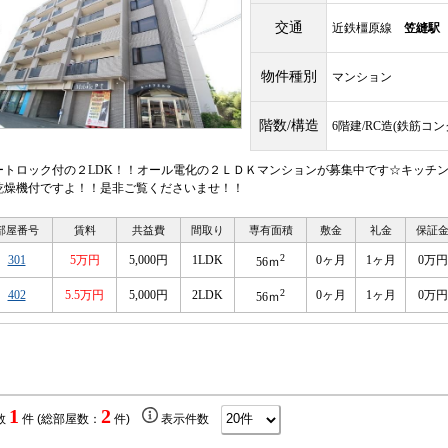
交通
近鉄橿原線
笠縫駅
物件種別
マンション
階数/構造
6階建/RC造(鉄筋コ
ートロック付の２LDK！！オール電化の２ＬＤＫマンションが募集中です☆キッチ
乾燥機付ですよ！！是非ご覧くださいませ！！
部屋番号
賃料
共益費
間取り
専有面積
敷金
礼金
保証
2
301
5万円
5,000円
1LDK
0ヶ月
1ヶ月
0万円
56ｍ
2
402
5.5万円
5,000円
2LDK
0ヶ月
1ヶ月
0万円
56ｍ
1
2
数
件 (総部屋数：
件)
表示件数