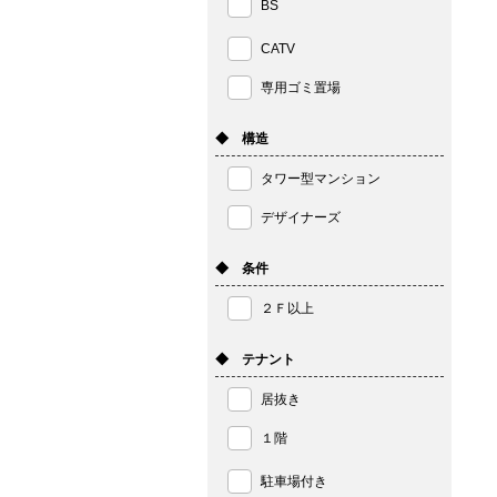
BS
CATV
専用ゴミ置場
◆ 構造
タワー型マンション
デザイナーズ
◆ 条件
２Ｆ以上
◆ テナント
居抜き
１階
駐車場付き