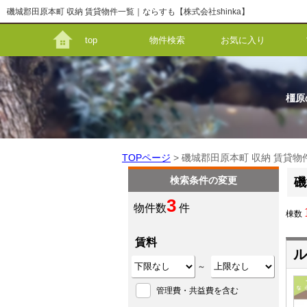
磯城郡田原本町 収納 賃貸物件一覧｜ならすも【株式会社shinka】
top
物件検索
お気に入り
橿原
TOPページ
> 磯城郡田原本町 収納 賃貸物
検索条件の変更
磯
3
物件数
件
棟数
賃料
ル
～
管理費・共益費を含む