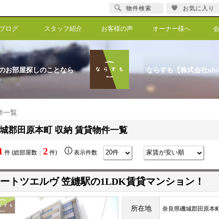
物件検索
お気に入り
ブログ
スタッフ紹介
お客様の声
オーナー様へ
のお部屋探しのことなら
ならすも【株式会社shi
件一覧
城郡田原本町 収納 賃貸物件一覧
1
2
件 (総部屋数：
件)
表示件数
ートツエルヴ 笠縫駅の1LDK賃貸マンション！
所在地
奈良県磯城郡田原本