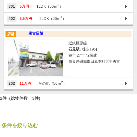
2
301
5万円
1LDK（56ｍ
）
2
402
5.5万円
2LDK（56ｍ
）
唐古店舗
店舗
近鉄橿原線
石見駅
/ 徒歩19分
築年 27年 / 2階建
奈良県磯城郡田原本町大字唐古
2
202
11万円
その他（56ｍ
）
2
件 (総物件数：
3
件)
条件を絞り込む