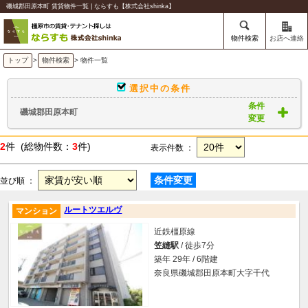
磯城郡田原本町 賃貸物件一覧 | ならすも【株式会社shinka】
物件検索
お店へ連絡
トップ
>
物件検索
> 物件一覧
選択中の条件
条件
磯城郡田原本町
変更
2
件 (総物件数：
3
件)
表示件数 ：
条件変更
並び順 ：
ルートツエルヴ
マンション
近鉄橿原線
笠縫駅
/ 徒歩7分
築年 29年 / 6階建
奈良県磯城郡田原本町大字千代