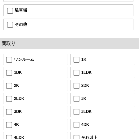
駐車場
その他
間取り
1K
ワンルーム
1LDK
1DK
2DK
2K
3K
2LDK
3LDK
3DK
4DK
4K
それ以上
4LDK