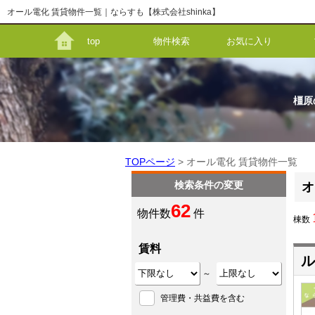
オール電化 賃貸物件一覧｜ならすも【株式会社shinka】
top
物件検索
お気に入り
橿原
TOPページ
> オール電化 賃貸物件一覧
検索条件の変更
オ
62
物件数
件
棟数
賃料
ル
～
管理費・共益費を含む