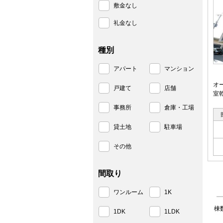
敷金なし
礼金なし
種別
アパート
マンション
オ
戸建て
店舗
室
事務所
倉庫・工場
貸土地
駐車場
その他
間取り
ワンルーム
1K
棟
1DK
1LDK