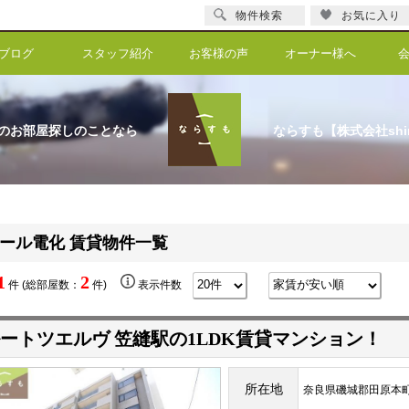
物件検索
お気に入り
ブログ
スタッフ紹介
お客様の声
オーナー様へ
のお部屋探しのことなら
ならすも【株式会社shi
ール電化 賃貸物件一覧
1
2
件 (総部屋数：
件)
表示件数
ートツエルヴ 笠縫駅の1LDK賃貸マンション！
所在地
奈良県磯城郡田原本