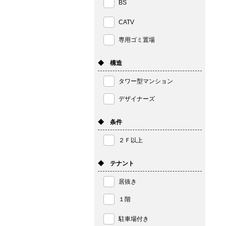
BS
CATV
専用ゴミ置場
◆ 構造
タワー型マンション
デザイナーズ
◆ 条件
２Ｆ以上
◆ テナント
居抜き
１階
駐車場付き