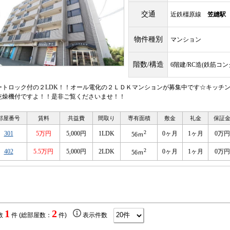
交通
近鉄橿原線
笠縫駅
物件種別
マンション
階数/構造
6階建/RC造(鉄筋コ
ートロック付の２LDK！！オール電化の２ＬＤＫマンションが募集中です☆キッチ
乾燥機付ですよ！！是非ご覧くださいませ！！
部屋番号
賃料
共益費
間取り
専有面積
敷金
礼金
保証
2
301
5万円
5,000円
1LDK
0ヶ月
1ヶ月
0万円
56ｍ
2
402
5.5万円
5,000円
2LDK
0ヶ月
1ヶ月
0万円
56ｍ
1
2
数
件 (総部屋数：
件)
表示件数