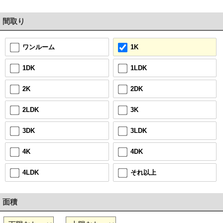
間取り
1K
ワンルーム
1LDK
1DK
2DK
2K
3K
2LDK
3LDK
3DK
4DK
4K
それ以上
4LDK
面積