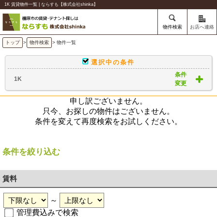
1K 賃貸物件一覧 | ならすも【株式会社shinka】
物件検索
お店へ連絡
トップ
>
物件検索
> 物件一覧
選択中の条件
条件
1K
変更
申し訳ございません。
只今、お探しの物件はございません。
条件を変えて再度検索をお試しください。
条件を絞り込む
賃料
～
管理費込みで検索