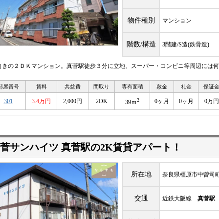
物件種別
マンション
階数/構造
3階建/S造(鉄骨造)
向きの２ＤＫマンション。真菅駅徒歩３分に立地。スーパー・コンビニ等周辺には何
部屋番号
賃料
共益費
間取り
専有面積
敷金
礼金
保証
2
301
3.4万円
2,000円
2DK
0ヶ月
0ヶ月
0万円
39ｍ
菅サンハイツ 真菅駅の2K賃貸アパート！
所在地
奈良県橿原市中曽司
交通
近鉄大阪線
真菅駅