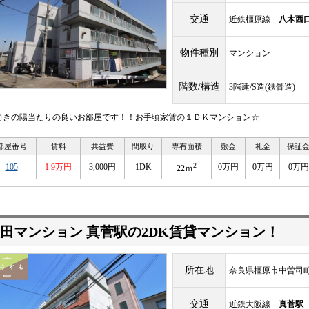
交通
近鉄橿原線
八木西
物件種別
マンション
階数/構造
3階建/S造(鉄骨造)
向きの陽当たりの良いお部屋です！！お手頃家賃の１ＤＫマンション☆
部屋番号
賃料
共益費
間取り
専有面積
敷金
礼金
保証
2
105
1.9万円
3,000円
1DK
0万円
0万円
0万円
22ｍ
田マンション 真菅駅の2DK賃貸マンション！
所在地
奈良県橿原市中曽司
交通
近鉄大阪線
真菅駅