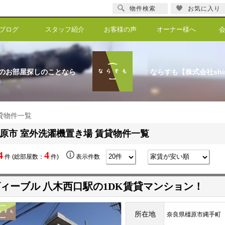
物件検索
お気に入り
ブログ
スタッフ紹介
お客様の声
オーナー様へ
のお部屋探しのことなら
ならすも【株式会社shi
賃貸物件一覧
原市 室外洗濯機置き場 賃貸物件一覧
4
4
件 (総部屋数：
件)
表示件数
ィーブル 八木西口駅の1DK賃貸マンション！
所在地
奈良県橿原市縄手町