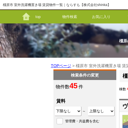
橿原市 室外洗濯機置き場 賃貸物件一覧｜ならすも【株式会社shinka】
top
物件検索
お気に入り
橿原
TOPページ
> 橿原市 室外洗濯機置き場 
検索条件の変更
橿
45
物件数
件
棟数
賃料
ヴ
～
管理費・共益費を含む