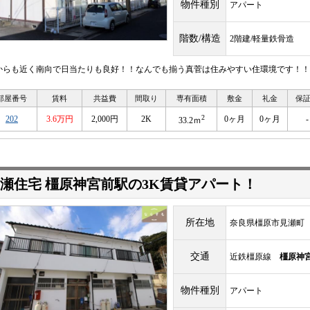
物件種別
アパート
階数/構造
2階建/軽量鉄骨造
からも近く南向で日当たりも良好！！なんでも揃う真菅は住みやすい住環境です！！
部屋番号
賃料
共益費
間取り
専有面積
敷金
礼金
保
2
202
3.6万円
2,000円
2K
0ヶ月
0ヶ月
-
33.2ｍ
瀬住宅 橿原神宮前駅の3K賃貸アパート！
所在地
奈良県橿原市見瀬町
交通
近鉄橿原線
橿原神
物件種別
アパート