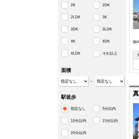
2K
2DK
2LDK
3K
3DK
3LDK
4K
4DK
南
4LDK
それ以上
面積
～
真
駅徒歩
指定なし
5分以内
10分以内
15分以内
20分以内