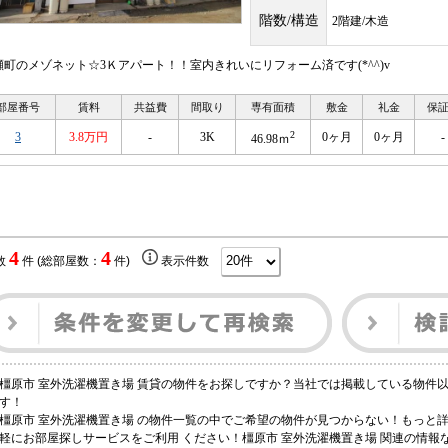
階数/構造
2階建/木造
瀬町のメゾネット☆3Ｋアパート！！室内きれいにリフォーム済です(*^^)v
部屋番号
賃料
共益費
間取り
専有面積
敷金
礼金
保
2
3
3.8万円
-
3K
0ヶ月
0ヶ月
-
46.98ｍ
4
4
数
件 (総部屋数：
件)
表示件数
橿原市 室外洗濯機置き場 賃貸の物件をお探しですか？当社では掲載している物件
す！
橿原市 室外洗濯機置き場 の物件一覧の中でご希望の物件が見つからない！もっと
軽にお部屋探しサービスをご利用 ください！橿原市 室外洗濯機置き場 関連の情報な