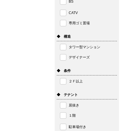
BS
CATV
専用ゴミ置場
◆ 構造
タワー型マンション
デザイナーズ
◆ 条件
２Ｆ以上
◆ テナント
居抜き
１階
駐車場付き