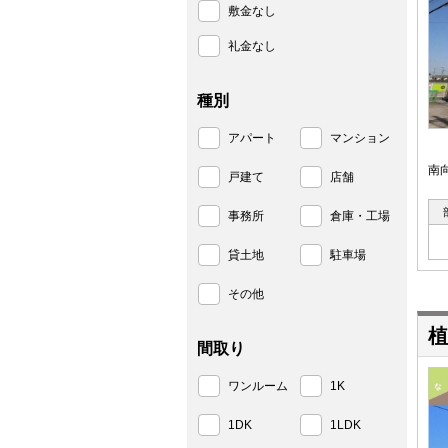
敷金なし
礼金なし
種別
アパート
マンション
南
戸建て
店舗
事務所
倉庫・工場
貸土地
駐車場
その他
植
間取り
ワンルーム
1K
1DK
1LDK