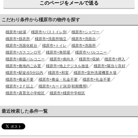
このページをメールで送る
こだわり条件から橿原市の物件を探す
橿原市+給湯
橿原市+バストイレ別
橿原市+シャワー
橿原市+脱衣所
橿原市+洗面所独立
橿原市+洗面台
橿原市+洗面化粧台
橿原市+トイレ
橿原市+洗面所
橿原市+ガスコンロ可
橿原市+角部屋
橿原市+バルコニー
橿原市+南面バルコニー
橿原市+南向き
橿原市+収納
橿原市+押入
橿原市+敷地内ごみ置
橿原市+地上デジタル放送
橿原市+陽当り良好
橿原市+駅徒歩5分以内
橿原市+和室
橿原市+室外洗濯機置き場
橿原市+敷金不要
橿原市+敷金・礼金不要
橿原市+礼金不要
橿原市+２Ｆ以上
橿原市+カード決済(初期費用)
橿原市+真菅北小学校区
橿原市+橿原中学校区
最近検索した条件一覧