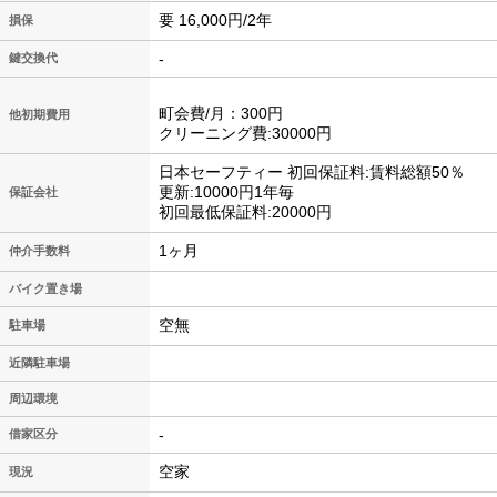
要 16,000円/2年
損保
-
鍵交換代
町会費/月：300円
他初期費用
クリーニング費:30000円
日本セーフティー 初回保証料:賃料総額50％
更新:10000円1年毎
保証会社
初回最低保証料:20000円
1ヶ月
仲介手数料
バイク置き場
空無
駐車場
近隣駐車場
周辺環境
-
借家区分
空家
現況