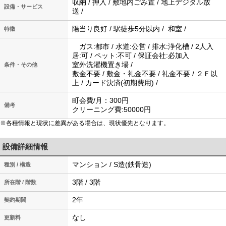
収納 / 押入 / 敷地内ごみ置 / 地上デジタル放
設備・サービス
送 /
陽当り良好 / 駅徒歩5分以内 / 和室 /
特徴
ガス:都市 / 水道:公営 / 排水:浄化槽 / 2人入
居:可 / ペット:不可 / 保証会社:必加入
室外洗濯機置き場 /
条件・その他
敷金不要 / 敷金・礼金不要 / 礼金不要 / ２Ｆ以
上 / カード決済(初期費用) /
町会費/月：300円
備考
クリーニング費:50000円
※各種情報と現状に差異がある場合は、現状優先となります。
設備詳細情報
マンション / S造(鉄骨造)
種別 / 構造
3階 / 3階
所在階 / 階数
2年
契約期間
なし
更新料