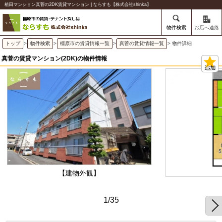
植田マンション真菅の2DK賃貸マンション | ならすも【株式会社shinka】
物件検索
お店へ連絡
トップ
>
物件検索
>
橿原市の賃貸情報一覧
>
真菅の賃貸情報一覧
> 物件詳細
真菅の賃貸マンション(2DK)の物件情報
【建物外観】
1/35