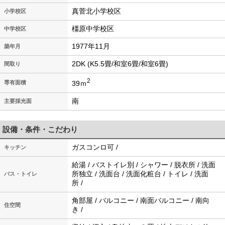
真菅北小学校区
小学校区
橿原中学校区
中学校区
1977年11月
築年月
2DK (K5.5畳/和室6畳/和室6畳)
間取り
2
39ｍ
専有面積
南
主要採光面
設備・条件・こだわり
ガスコンロ可 /
キッチン
給湯 / バストイレ別 / シャワー / 脱衣所 / 洗面
所独立 / 洗面台 / 洗面化粧台 / トイレ / 洗面
バス・トイレ
所 /
角部屋 / バルコニー / 南面バルコニー / 南向
住空間
き /