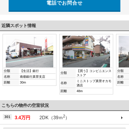
電話でお問合せ
0744-48-3555
近隣スポット情報
分類
【生活】銀行
【買う】コンビニエンス
分類
分類
ストア
名称
南都銀行真菅支店
名称
ミニストップ真菅オカモ
距離
30m
距離
名称
酒店
距離
48m
こちらの物件の空室状況
2
301
3.4万円
2DK（39ｍ
）