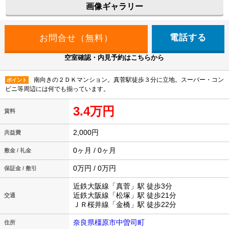
画像ギャラリー
電話する
空室確認・内見予約はこちらから
南向きの２ＤＫマンション。真菅駅徒歩３分に立地。スーパー・コン
ポイント
ビニ等周辺には何でも揃っています。
3.4万円
賃料
2,000円
共益費
0ヶ月 / 0ヶ月
敷金 / 礼金
0万円 / 0万円
保証金 / 敷引
近鉄大阪線「真菅」駅 徒歩3分
近鉄大阪線「松塚」駅 徒歩21分
交通
ＪＲ桜井線「金橋」駅 徒歩22分
奈良県橿原市中曽司町
住所