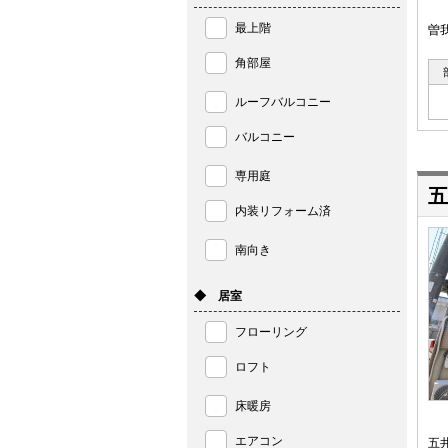
最上階
曽
角部屋
ルーフバルコニー
バルコニー
専用庭
五
内装リフォーム済
南向き
◆ 居室
フローリング
ロフト
床暖房
エアコン
五