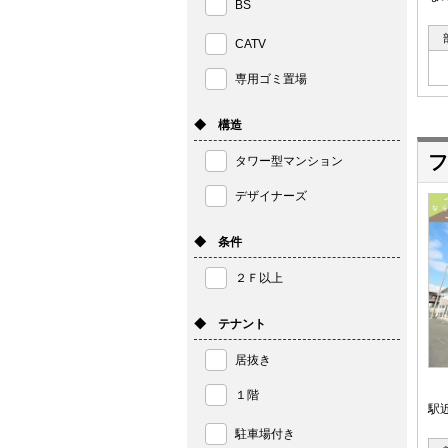
BS
CATV
専用ゴミ置場
◆ 構造
フ
タワー型マンション
デザイナーズ
◆ 条件
２Ｆ以上
◆ テナント
居抜き
１階
駅
駐車場付き