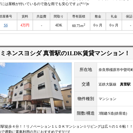
ダには屋根が付いているので急な雨でも安心ですょ(*^^)v
部屋番号
賃料
共益費
間取り
専有面積
敷金
礼金
保証
2
S6
4万円
-
4DK
0ヶ月
0ヶ月
-
60.75ｍ
ミネンスヨシダ 真菅駅の1LDK賃貸マンション！
所在地
奈良県橿原市中曽司町1
交通
近鉄大阪線
真菅駅
物件種別
マンション
階数/構造
3階建/S造(鉄骨造)
菅駅徒歩４分！！リノベーション１ＬＤＫマンション☆リビングは広々の１６帖！！
ので通勤に電車利用の方におすすめです!(^^)!