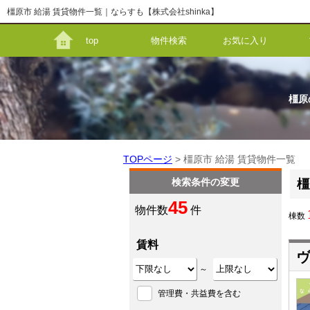
橿原市 給湯 賃貸物件一覧｜ならすも【株式会社shinka】
top
物件検索
お気に入り
橿原
TOPページ
> 橿原市 給湯 賃貸物件一覧
検索条件の変更
橿
45
物件数
件
棟数
賃料
ヴ
～
管理費・共益費を含む