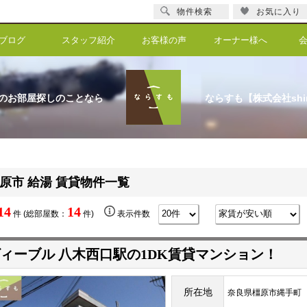
物件検索
お気に入り
ブログ
スタッフ紹介
お客様の声
オーナー様へ
のお部屋探しのことなら
ならすも【株式会社shi
原市 給湯 賃貸物件一覧
14
14
件 (総部屋数：
件)
表示件数
ィーブル 八木西口駅の1DK賃貸マンション！
所在地
奈良県橿原市縄手町