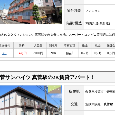
物件種別
マンション
階数/構造
3階建/S造(鉄骨造)
向きの２ＤＫマンション。真菅駅徒歩３分に立地。スーパー・コンビニ等周辺には何
部屋番号
賃料
共益費
間取り
専有面積
敷金
礼金
保証
2
301
3.4万円
2,000円
2DK
0ヶ月
0ヶ月
0万円
39ｍ
菅サンハイツ 真菅駅の2K賃貸アパート！
所在地
奈良県橿原市中曽司
交通
近鉄大阪線
真菅駅