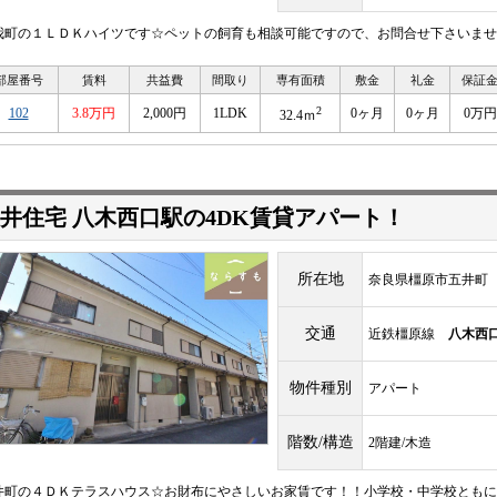
我町の１ＬＤＫハイツです☆ペットの飼育も相談可能ですので、お問合せ下さいませ
部屋番号
賃料
共益費
間取り
専有面積
敷金
礼金
保証
2
102
3.8万円
2,000円
1LDK
0ヶ月
0ヶ月
0万円
32.4ｍ
井住宅 八木西口駅の4DK賃貸アパート！
所在地
奈良県橿原市五井町
交通
近鉄橿原線
八木西
物件種別
アパート
階数/構造
2階建/木造
井町の４ＤＫテラスハウス☆お財布にやさしいお家賃です！！小学校・中学校ともに