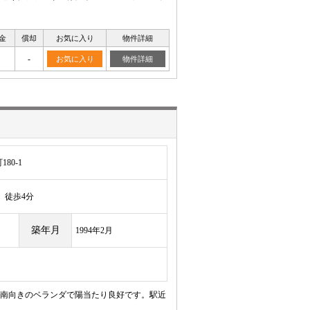
金
償却
お気に入り
物件詳細
-
お気に入り
物件詳細
80-1
徒歩4分
築年月
1994年2月
南向きのベランダで陽当たり良好です。駅近