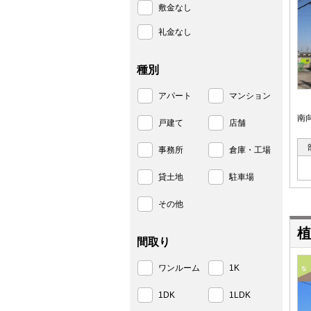
敷金なし
礼金なし
種別
アパート
マンション
南
戸建て
店舗
事務所
倉庫・工場
貸土地
駐車場
その他
植
間取り
ワンルーム
1K
1DK
1LDK