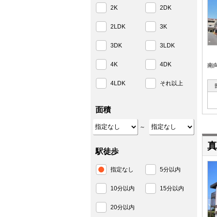
2K
2DK
2LDK
3K
3DK
3LDK
4K
4DK
南
4LDK
それ以上
面積
～
真
駅徒歩
指定なし
5分以内
10分以内
15分以内
20分以内