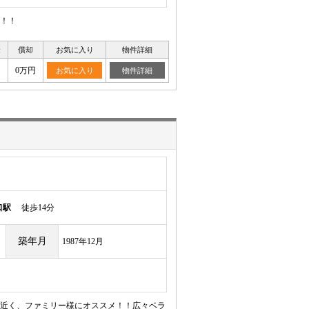
！！
金
償却
お気に入り
物件詳細
0万円
お気に入り
物件詳細
口駅
徒歩14分
築年月
1987年12月
近く、ファミリー様にオススメ！！広々ベラ