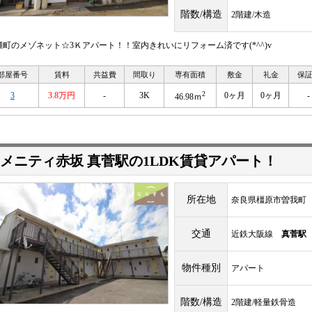
階数/構造
2階建/木造
瀬町のメゾネット☆3Ｋアパート！！室内きれいにリフォーム済です(*^^)v
部屋番号
賃料
共益費
間取り
専有面積
敷金
礼金
保
2
3
3.8万円
-
3K
0ヶ月
0ヶ月
-
46.98ｍ
メニティ赤坂 真菅駅の1LDK賃貸アパート！
所在地
奈良県橿原市曽我町
交通
近鉄大阪線
真菅駅
物件種別
アパート
階数/構造
2階建/軽量鉄骨造