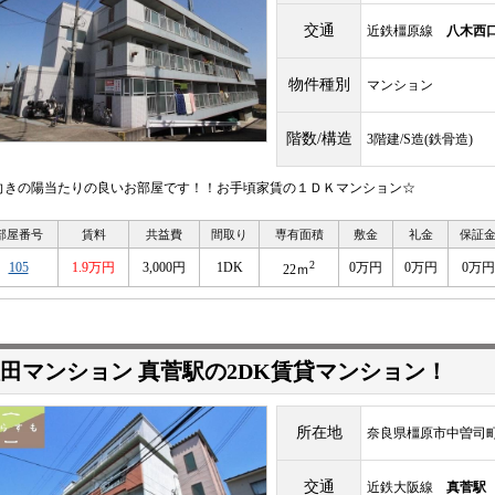
交通
近鉄橿原線
八木西
物件種別
マンション
階数/構造
3階建/S造(鉄骨造)
向きの陽当たりの良いお部屋です！！お手頃家賃の１ＤＫマンション☆
部屋番号
賃料
共益費
間取り
専有面積
敷金
礼金
保証
2
105
1.9万円
3,000円
1DK
0万円
0万円
0万円
22ｍ
田マンション 真菅駅の2DK賃貸マンション！
所在地
奈良県橿原市中曽司
交通
近鉄大阪線
真菅駅