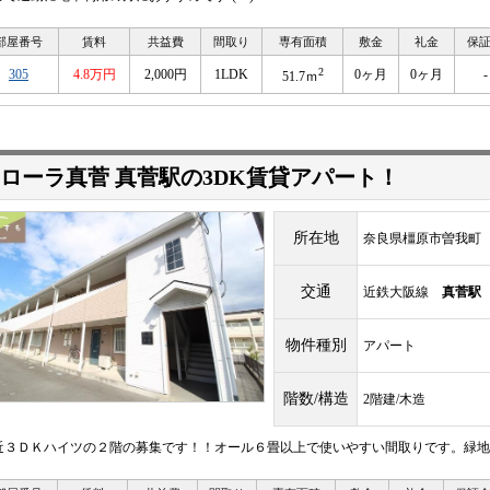
部屋番号
賃料
共益費
間取り
専有面積
敷金
礼金
保
2
305
4.8万円
2,000円
1LDK
0ヶ月
0ヶ月
-
51.7ｍ
ローラ真菅 真菅駅の3DK賃貸アパート！
所在地
奈良県橿原市曽我町
交通
近鉄大阪線
真菅駅
物件種別
アパート
階数/構造
2階建/木造
近３ＤＫハイツの２階の募集です！！オール６畳以上で使いやすい間取りです。緑地