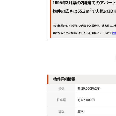
1995年3月築の2階建てのアパー
2
物件の広さは55.2ｍ
で人気の3D
※お部屋のもっと詳しい内容や入居時期、諸条件のご
気になることが御座いましたらお気軽にメールにて
お
物件詳細情報
損保
要 20,000円/2年
駐車場
あり5,000円
現況
空家