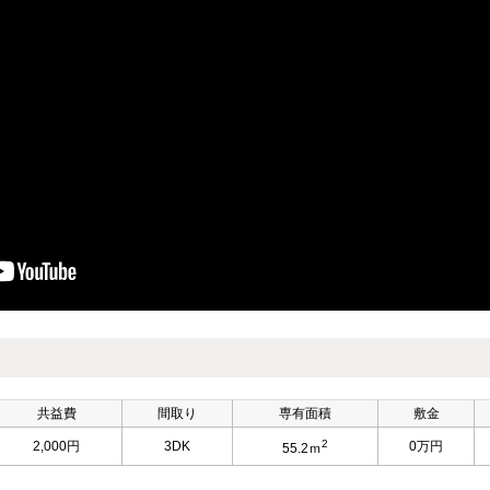
共益費
間取り
専有面積
敷金
2
2,000円
3DK
0万円
55.2ｍ