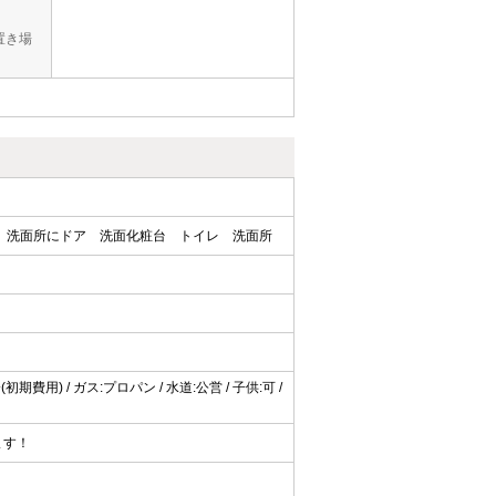
置き場
洗面所にドア
洗面化粧台
トイレ
洗面所
費用) / ガス:プロパン / 水道:公営 / 子供:可 /
ます！