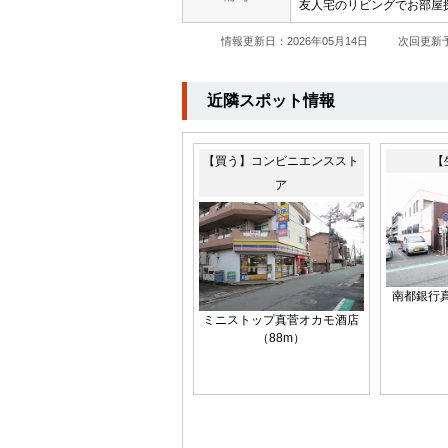
友人宅のリビングでお部屋
情報更新日：2026年05月14日
次回更新予
近隣スポット情報
【買う】コンビニエンススト
【
ア
南都銀行真
ミニストップ真菅オカモ酒店
（88m）