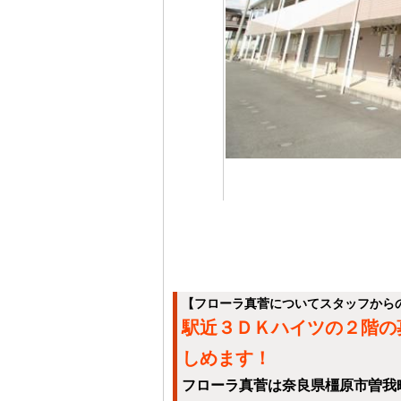
【フローラ真菅についてスタッフから
駅近３ＤＫハイツの２階の
しめます！
フローラ真菅は奈良県橿原市曽我町