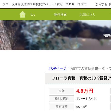
フローラ真菅 真菅の3DK賃貸アパート！駅近 ３ＤＫ 橿原市 ｜ならすも【株式
top
物件検索
お気に入り
橿原
TOPページ
>
橿原市の賃貸情報一覧
>
フローラ真菅 真菅の3DK賃貸
4.8万円
家賃
種別 / 構造
アパート / 木造
2
専有面積
55.2ｍ