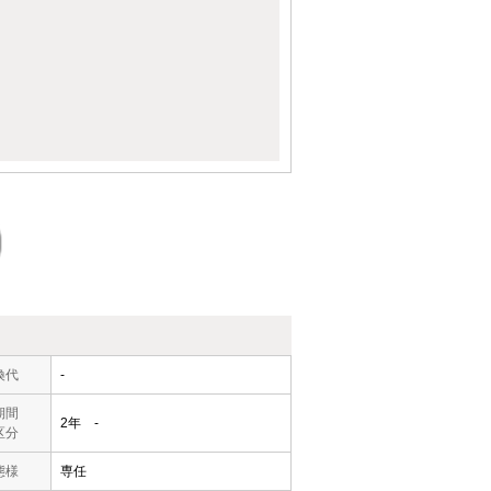
換代
-
期間
2年 -
区分
態様
専任