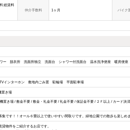
料:総賃料
仲介手数料
1ヶ月
バイク
ワー
脱衣所
洗面所独立
洗面台
シャワー付洗面台
温水洗浄便座
暖房便座
TVインターホン
敷地内ごみ置
駐輪場
平面駐車場
機置き場
き場 / 敷金不要 / 敷金・礼金不要 / 礼金不要 / 保証金不要 / ２Ｆ以上 / カード決済(初期
募集です！！オール６畳以上で使いやすい間取りです。緑地公園での散歩も楽しめ
賃貸物件をご紹介するお店です。