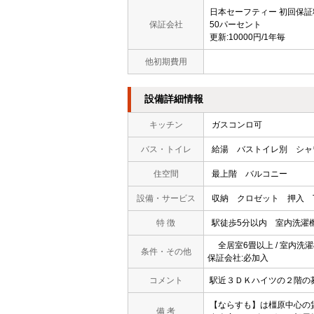
日本セーフティー 初回保証
保証会社
50パーセント
更新:10000円/1年毎
他初期費用
設備詳細情報
キッチン
ガスコンロ可
バス・トイレ
給湯
バストイレ別
シャ
住空間
最上階
バルコニー
設備・サービス
収納
クロゼット
押入
特 徴
駅徒歩5分以内
室内洗濯
全居室6畳以上 / 室内洗濯機置
条件・その他
保証会社:必加入
コメント
駅近３ＤＫハイツの２階の
【ならすも】は橿原中心の
備 考