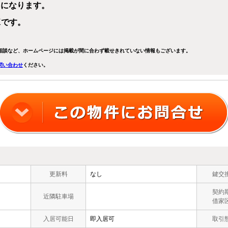
トになります。
Kです。
相談など、ホームページには掲載が間に合わず載せきれていない情報もございます。
問い合わせ
ください。
更新料
なし
鍵交
契約
近隣駐車場
借家
入居可能日
即入居可
取引