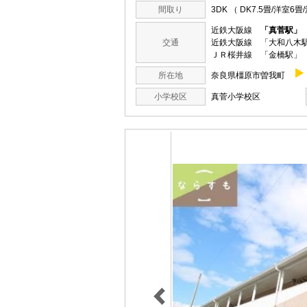
間取り
3DK （ DK7.5畳/洋室6
近鉄大阪線
「真菅駅」
交通
近鉄大阪線 「大和八木駅
ＪＲ桜井線 「金橋駅」 
所在地
奈良県橿原市曽我町
小学校区
真菅小学校区