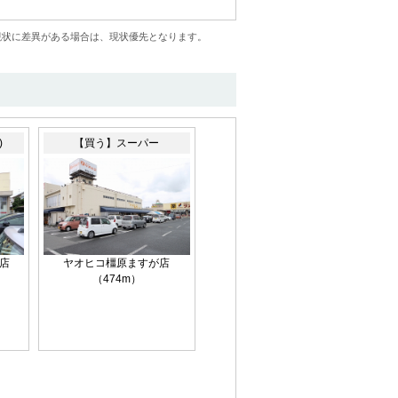
現状に差異がある場合は、現状優先となります。
)
【買う】スーパー
店
ヤオヒコ橿原ますが店
（474m）