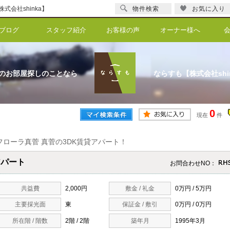
会社shinka】
物件検索
お気に入り
ブログ
スタッフ紹介
お客様の声
オーナー様へ
のお部屋探しのことなら
ならすも【株式会社shi
0
現在
件
フローラ真菅 真菅の3DK賃貸アパート！
アパート
お問合わせNO：
共益費
2,000円
敷金 / 礼金
0万円 / 5万円
主要採光面
東
保証金 / 敷引
0万円 / 0万円
所在階 / 階数
2階 / 2階
築年月
1995年3月