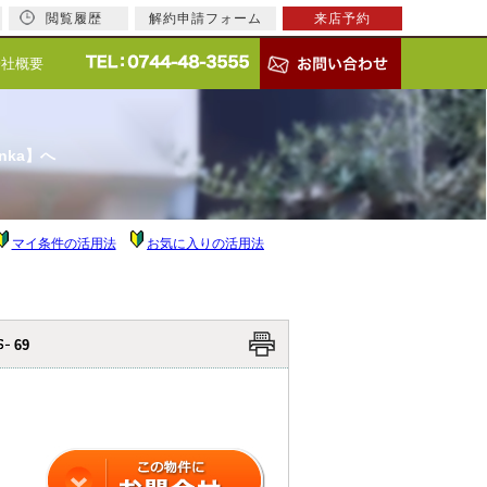
閲覧履歴
解約申請フォーム
来店予約
会社概要
nka】へ
マイ条件の活用法
お気に入りの活用法
69