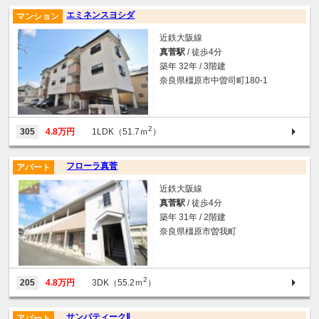
エミネンスヨシダ
マンション
近鉄大阪線
真菅駅
/ 徒歩4分
築年 32年 / 3階建
奈良県橿原市中曽司町180-1
2
305
4.8万円
1LDK（51.7ｍ
）
フローラ真菅
アパート
近鉄大阪線
真菅駅
/ 徒歩4分
築年 31年 / 2階建
奈良県橿原市曽我町
2
205
4.8万円
3DK（55.2ｍ
）
サンパティークⅡ
アパート