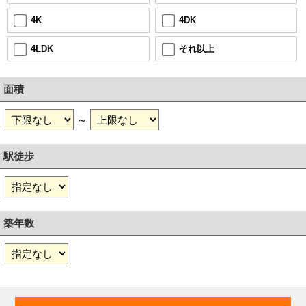
4DK
4K
それ以上
4LDK
面積
～
駅徒歩
築年数