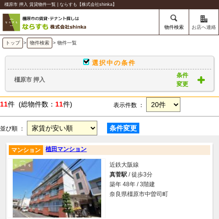
橿原市 押入 賃貸物件一覧 | ならすも【株式会社shinka】
物件検索
お店へ連絡
トップ
>
物件検索
> 物件一覧
選択中の条件
条件
橿原市 押入
変更
11
件 (総物件数：
11
件)
表示件数 ：
条件変更
並び順 ：
植田マンション
マンション
近鉄大阪線
真菅駅
/ 徒歩3分
築年 48年 / 3階建
奈良県橿原市中曽司町