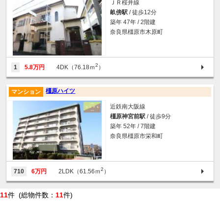
ＪＲ桜井線
畝傍駅
/ 徒歩12分
築年 47年 / 2階建
奈良県橿原市木原町
2
1
5.8万円
4DK（76.18ｍ
）
橿原ハイツ
マンション
近鉄南大阪線
橿原神宮前駅
/ 徒歩9分
築年 52年 / 7階建
奈良県橿原市栄和町
2
710
6万円
2LDK（61.56ｍ
）
11
件 (総物件数：
11
件)