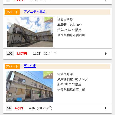
アメニティ赤坂
アパート
近鉄大阪線
真菅駅
/ 徒歩18分
築年 35年 / 2階建
奈良県橿原市曽我町
2
102
3.8万円
1LDK（32.4ｍ
）
五井住宅
アパート
近鉄橿原線
八木西口駅
/ 徒歩14分
築年 38年 / 2階建
奈良県橿原市五井町
2
S6
4万円
4DK（60.75ｍ
）