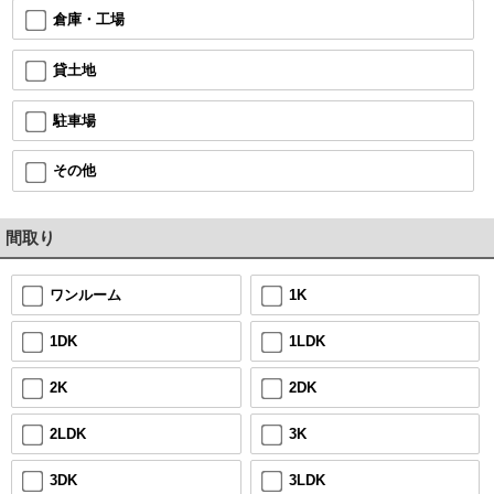
倉庫・工場
貸土地
駐車場
その他
間取り
1K
ワンルーム
1LDK
1DK
2DK
2K
3K
2LDK
3LDK
3DK