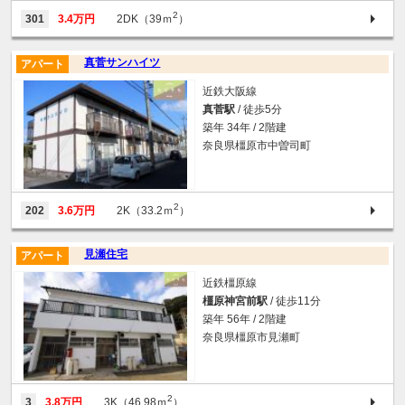
2
301
3.4万円
2DK（39ｍ
）
真菅サンハイツ
アパート
近鉄大阪線
真菅駅
/ 徒歩5分
築年 34年 / 2階建
奈良県橿原市中曽司町
2
202
3.6万円
2K（33.2ｍ
）
見瀬住宅
アパート
近鉄橿原線
橿原神宮前駅
/ 徒歩11分
築年 56年 / 2階建
奈良県橿原市見瀬町
2
3
3.8万円
3K（46.98ｍ
）