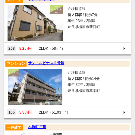
近鉄橿原線
新ノ口駅
/ 徒歩7分
築年 23年 / 2階建
奈良県橿原市新口町
2
208
5.2万円
2LDK（58ｍ
）
サン・ルピナス２号館
マンション
近鉄橿原線
新ノ口駅
/ 徒歩14分
築年 32年 / 3階建
奈良県橿原市葛本町
2
105
5.5万円
2LDK（51.03ｍ
）
木原町戸建
一戸建て