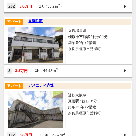
2
202
3.6万円
2K（33.2ｍ
）
見瀬住宅
アパート
近鉄橿原線
橿原神宮前駅
/ 徒歩11分
築年 56年 / 2階建
奈良県橿原市見瀬町
2
3
3.8万円
3K（46.98ｍ
）
アメニティ赤坂
アパート
近鉄大阪線
真菅駅
/ 徒歩18分
築年 35年 / 2階建
奈良県橿原市曽我町
2
102
3.8万円
1LDK（32.4ｍ
）