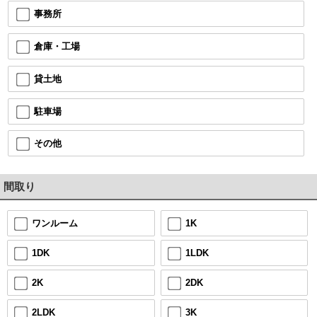
事務所
倉庫・工場
貸土地
駐車場
その他
間取り
1K
ワンルーム
1LDK
1DK
2DK
2K
3K
2LDK