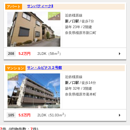
サンパティークⅡ
アパート
近鉄橿原線
新ノ口駅
/ 徒歩7分
築年 23年 / 2階建
奈良県橿原市新口町
2
208
5.2万円
2LDK（58ｍ
）
サン・ルピナス２号館
マンション
近鉄橿原線
新ノ口駅
/ 徒歩14分
築年 32年 / 3階建
奈良県橿原市葛本町
2
105
5.5万円
2LDK（51.03ｍ
）
7
件 (総物件数：
7
件)