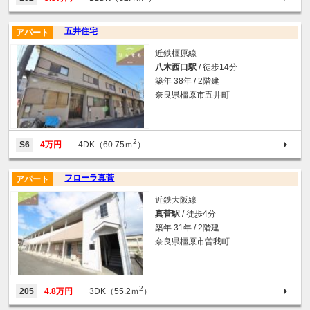
五井住宅
アパート
近鉄橿原線
八木西口駅
/ 徒歩14分
築年 38年 / 2階建
奈良県橿原市五井町
2
S6
4万円
4DK（60.75ｍ
）
フローラ真菅
アパート
近鉄大阪線
真菅駅
/ 徒歩4分
築年 31年 / 2階建
奈良県橿原市曽我町
2
205
4.8万円
3DK（55.2ｍ
）