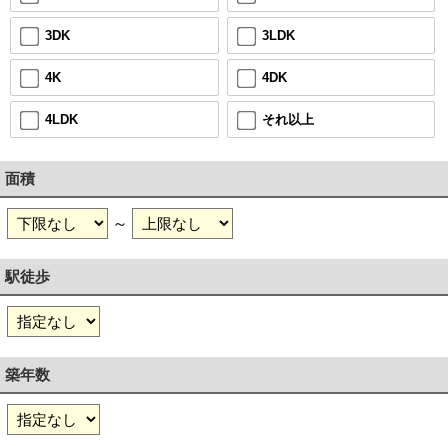
3LDK
3DK
4DK
4K
それ以上
4LDK
面積
～
駅徒歩
築年数