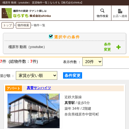
橿原市 動画（youtube） 賃貸物件一覧 | ならすも【株式会社shinka】
物件検索
お店へ連絡
トップ
>
物件検索
> 物件一覧
選択中の条件
条件
橿原市 動画（youtube）
変更
7
件 (総物件数：
7
件)
表示件数 ：
条件変更
並び順 ：
真菅サンハイツ
アパート
近鉄大阪線
真菅駅
/ 徒歩5分
築年 34年 / 2階建
奈良県橿原市中曽司町