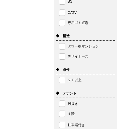
BS
CATV
専用ゴミ置場
◆ 構造
タワー型マンション
デザイナーズ
◆ 条件
２Ｆ以上
◆ テナント
居抜き
１階
駐車場付き