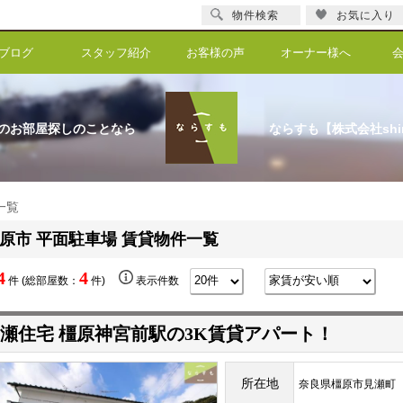
物件検索
お気に入り
ブログ
スタッフ紹介
お客様の声
オーナー様へ
のお部屋探しのことなら
ならすも【株式会社shi
一覧
原市 平面駐車場 賃貸物件一覧
4
4
件 (総部屋数：
件)
表示件数
瀬住宅 橿原神宮前駅の3K賃貸アパート！
所在地
奈良県橿原市見瀬町