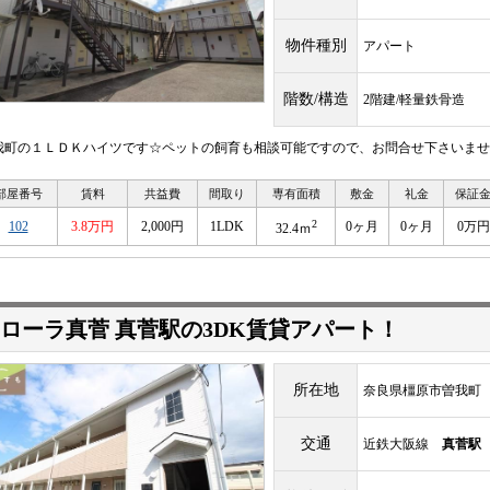
物件種別
アパート
階数/構造
2階建/軽量鉄骨造
我町の１ＬＤＫハイツです☆ペットの飼育も相談可能ですので、お問合せ下さいませ
部屋番号
賃料
共益費
間取り
専有面積
敷金
礼金
保証
2
102
3.8万円
2,000円
1LDK
0ヶ月
0ヶ月
0万円
32.4ｍ
ローラ真菅 真菅駅の3DK賃貸アパート！
所在地
奈良県橿原市曽我町
交通
近鉄大阪線
真菅駅