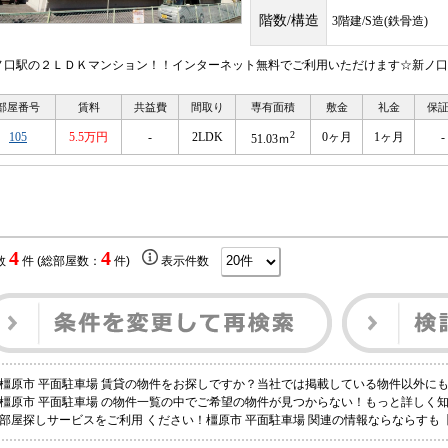
階数/構造
3階建/S造(鉄骨造)
ノ口駅の２ＬＤＫマンション！！インターネット無料でご利用いただけます☆新ノ口
部屋番号
賃料
共益費
間取り
専有面積
敷金
礼金
保
2
105
5.5万円
-
2LDK
0ヶ月
1ヶ月
-
51.03ｍ
4
4
数
件 (総部屋数：
件)
表示件数
橿原市 平面駐車場 賃貸の物件をお探しですか？当社では掲載している物件以外に
橿原市 平面駐車場 の物件一覧の中でご希望の物件が見つからない！もっと詳しく
部屋探しサービスをご利用 ください！橿原市 平面駐車場 関連の情報ならならすも【株