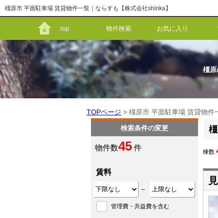
橿原市 平面駐車場 賃貸物件一覧｜ならすも【株式会社shinka】
top
物件検索
お気に入り
橿原
TOPページ
> 橿原市 平面駐車場 賃貸物件
検索条件の変更
橿
45
物件数
件
棟数
賃料
見
～
管理費・共益費を含む