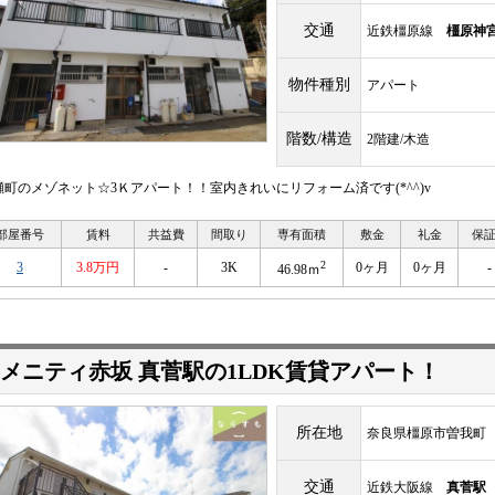
交通
近鉄橿原線
橿原神
物件種別
アパート
階数/構造
2階建/木造
瀬町のメゾネット☆3Ｋアパート！！室内きれいにリフォーム済です(*^^)v
部屋番号
賃料
共益費
間取り
専有面積
敷金
礼金
保
2
3
3.8万円
-
3K
0ヶ月
0ヶ月
-
46.98ｍ
メニティ赤坂 真菅駅の1LDK賃貸アパート！
所在地
奈良県橿原市曽我町
交通
近鉄大阪線
真菅駅