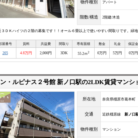
物件種別
アパート
階数/構造
2階建/木造
近３ＤＫハイツの２階の募集です！！オール６畳以上で使いやすい間取りです。緑地
部屋番号
賃料
共益費
間取り
専有面積
敷金
礼金
保証
2
205
4.8万円
2,000円
3DK
0万円
5万円
0万円
55.2ｍ
ン・ルピナス２号館 新ノ口駅の2LDK賃貸マンシ
所在地
奈良県橿原市葛本町
交通
近鉄橿原線
新ノ口
物件種別
マンション