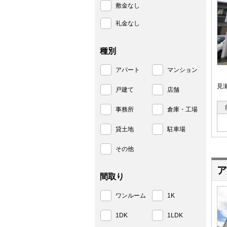
敷金なし
礼金なし
種別
アパート
マンション
見
戸建て
店舗
事務所
倉庫・工場
貸土地
駐車場
その他
ア
間取り
ワンルーム
1K
1DK
1LDK