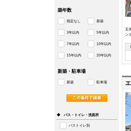
築年数
指定なし
新築
五
3年以内
5年以内
ン
7年以内
10年以内
15年以内
20年以内
新築・駐車場
エ
新築
駐車場
◆ バス・トイレ・洗面所
バストイレ別