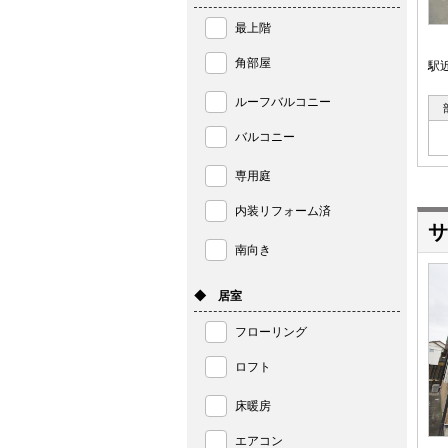
最上階
角部屋
駅
ルーフバルコニー
バルコニー
専用庭
内装リフォーム済
サ
南向き
◆ 居室
フローリング
ロフト
床暖房
エアコン