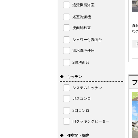
追焚機能浴室
浴室乾燥機
真
洗面所独立
な
シャワー付洗面台
温水洗浄便座
2階洗面台
◆ キッチン
フ
システムキッチン
ガスコンロ
2口コンロ
IHクッキングヒーター
◆ 住空間・採光