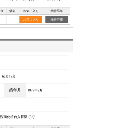
証金
償却
お気に入り
物件詳細
-
お気に入り
物件詳細
徒歩12分
築年月
1979年2月
化粧台入替済!(^^)!