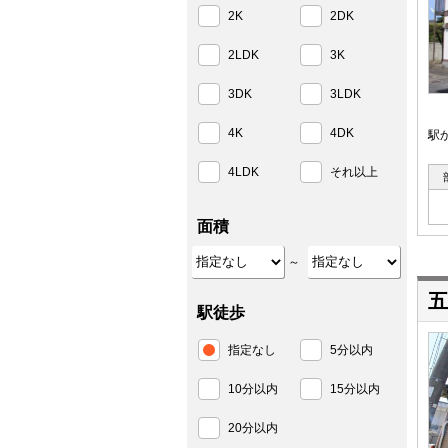
2K
2DK
2LDK
3K
3DK
3LDK
4K
4DK
駅
4LDK
それ以上
面積
～
五
駅徒歩
指定なし
5分以内
10分以内
15分以内
20分以内