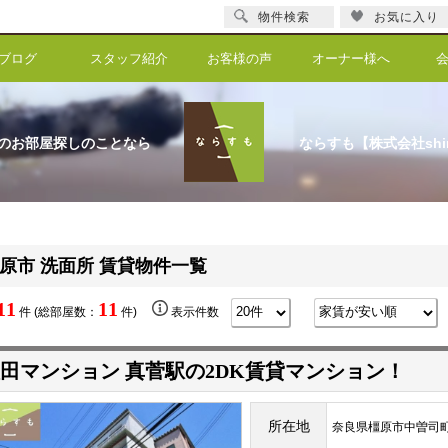
物件検索
お気に入り
ブログ
スタッフ紹介
お客様の声
オーナー様へ
のお部屋探しのことなら
ならすも【株式会社shi
原市 洗面所 賃貸物件一覧
11
11
件 (総部屋数：
件)
表示件数
田マンション 真菅駅の2DK賃貸マンション！
所在地
奈良県橿原市中曽司