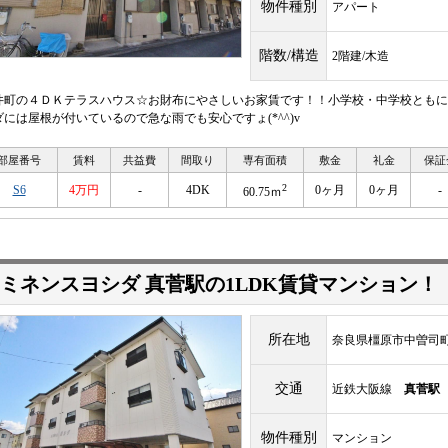
物件種別
アパート
階数/構造
2階建/木造
井町の４ＤＫテラスハウス☆お財布にやさしいお家賃です！！小学校・中学校ともに
ダには屋根が付いているので急な雨でも安心ですょ(*^^)v
部屋番号
賃料
共益費
間取り
専有面積
敷金
礼金
保証
2
S6
4万円
-
4DK
0ヶ月
0ヶ月
-
60.75ｍ
ミネンスヨシダ 真菅駅の1LDK賃貸マンション！
所在地
奈良県橿原市中曽司町1
交通
近鉄大阪線
真菅駅
物件種別
マンション