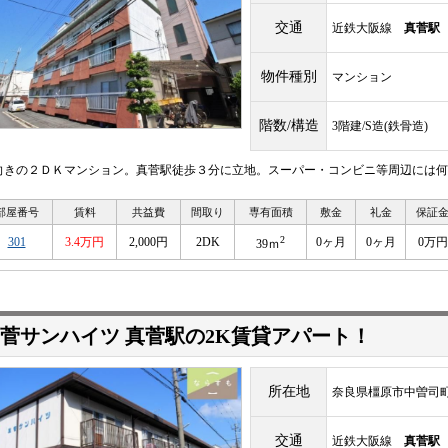
交通
近鉄大阪線
真菅駅
物件種別
マンション
階数/構造
3階建/S造(鉄骨造)
向きの２ＤＫマンション。真菅駅徒歩３分に立地。スーパー・コンビニ等周辺には何
部屋番号
賃料
共益費
間取り
専有面積
敷金
礼金
保証
2
301
3.4万円
2,000円
2DK
0ヶ月
0ヶ月
0万円
39ｍ
菅サンハイツ 真菅駅の2K賃貸アパート！
所在地
奈良県橿原市中曽司
交通
近鉄大阪線
真菅駅