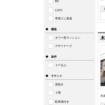
BS
CATV
専用ゴミ置場
◆ 構造
木
タワー型マンション
デザイナーズ
◆ 条件
２Ｆ以上
◆ テナント
居抜き
１階
木
駐車場付き