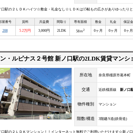
ノ口駅の２ＬＤＫハイツ☆敷金・礼金なし☆ＬＤＫは15帖もの広さがありゆったりとくつ
部屋番号
賃料
共益費
間取り
専有面積
敷金
礼金
保証
2
208
5.2万円
3,000円
2LDK
0ヶ月
0ヶ月
0ヶ月
58ｍ
ン・ルピナス２号館 新ノ口駅の2LDK賃貸マンシ
所在地
奈良県橿原市葛本町
交通
近鉄橿原線
新ノ口
物件種別
マンション
階数/構造
3階建/S造(鉄骨造)
ノ口駅の２ＬＤＫマンション！！インターネット無料でご利用いただけます☆新ノ口