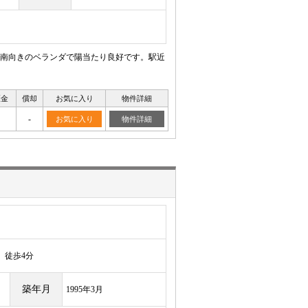
南向きのベランダで陽当たり良好です。駅近
証金
償却
お気に入り
物件詳細
-
お気に入り
物件詳細
徒歩4分
築年月
1995年3月