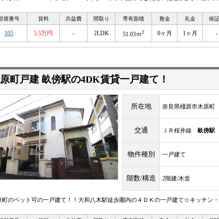
部屋番号
賃料
共益費
間取り
専有面積
敷金
礼金
保
2
105
5.5万円
-
2LDK
0ヶ月
1ヶ月
-
51.03ｍ
原町戸建 畝傍駅の4DK賃貸一戸建て！
所在地
奈良県橿原市木原町
交通
ＪＲ桜井線
畝傍駅
物件種別
一戸建て
階数/構造
2階建/木造
原町のペット可の一戸建て！！大和八木駅徒歩圏内の４ＤＫの一戸建て☆キッチン・洗面