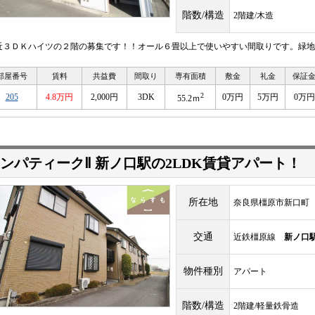
階数/構造
2階建/木造
近３ＤＫハイツの２階の募集です！！オール６畳以上で使いやすい間取りです。緑地
部屋番号
賃料
共益費
間取り
専有面積
敷金
礼金
保証
2
205
4.8万円
2,000円
3DK
0万円
5万円
0万円
55.2ｍ
ンパティークⅡ 新ノ口駅の2LDK賃貸アパート！
所在地
奈良県橿原市新口町
交通
近鉄橿原線
新ノ口
物件種別
アパート
階数/構造
2階建/軽量鉄骨造