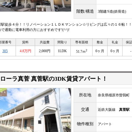
階数/構造
3階建/S造(鉄骨造)
菅駅徒歩４分！！リノベーション１ＬＤＫマンション☆リビングは広々の１６帖！！
ので通勤に電車利用の方におすすめです!(^^)!
部屋番号
賃料
共益費
間取り
専有面積
敷金
礼金
保
2
305
4.8万円
2,000円
1LDK
0ヶ月
0ヶ月
-
51.7ｍ
ローラ真菅 真菅駅の3DK賃貸アパート！
所在地
奈良県橿原市曽我町
交通
近鉄大阪線
真菅駅
物件種別
アパート