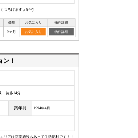
ろげますょ!(^^)!
金
償却
お気に入り
物件詳細
0ヶ月
お気に入り
物件詳細
ョン！
駅
徒歩14分
築年月
1994年4月
エリアは商業施設もあって生活便利です！！