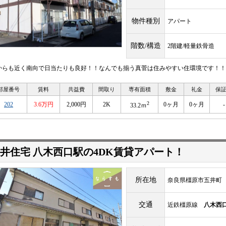
物件種別
アパート
階数/構造
2階建/軽量鉄骨造
からも近く南向で日当たりも良好！！なんでも揃う真菅は住みやすい住環境です！！
部屋番号
賃料
共益費
間取り
専有面積
敷金
礼金
保
2
202
3.6万円
2,000円
2K
0ヶ月
0ヶ月
-
33.2ｍ
井住宅 八木西口駅の4DK賃貸アパート！
所在地
奈良県橿原市五井町
交通
近鉄橿原線
八木西