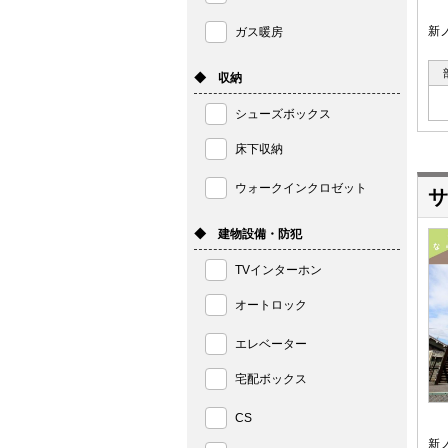
新
ガス暖房
◆ 収納
シューズボックス
床下収納
ウォークインクロゼット
サ
◆ 建物設備・防犯
TVインターホン
オートロック
エレベーター
宅配ボックス
CS
新