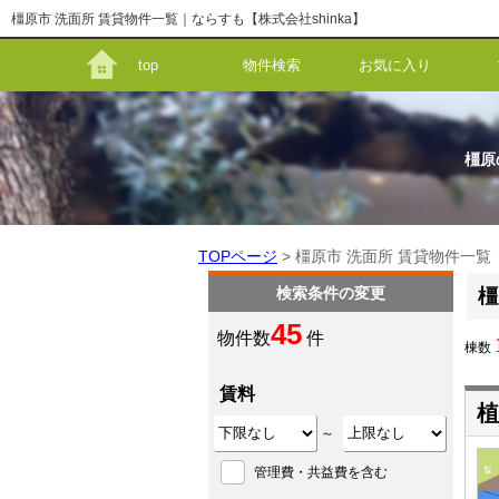
橿原市 洗面所 賃貸物件一覧｜ならすも【株式会社shinka】
top
物件検索
お気に入り
橿原
TOPページ
> 橿原市 洗面所 賃貸物件一覧
検索条件の変更
橿
45
物件数
件
棟数
賃料
植
～
管理費・共益費を含む