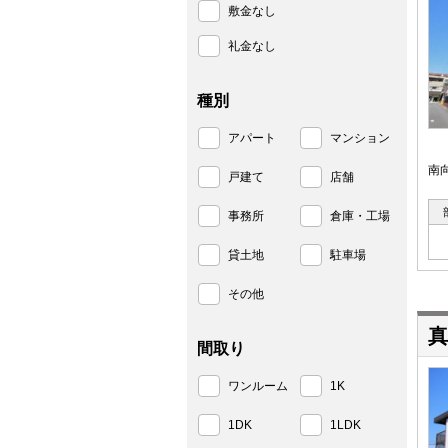
敷金なし
礼金なし
種別
アパート
マンション
南
戸建て
店舗
事務所
倉庫・工場
貸土地
駐車場
その他
真
間取り
ワンルーム
1K
1DK
1LDK