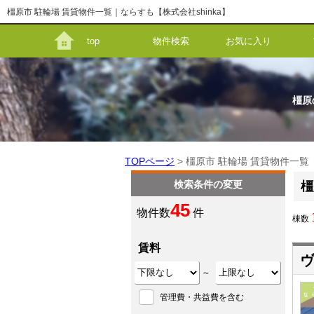
橿原市 駐輪場 賃貸物件一覧｜ならすも【株式会社shinka】
top
物件検索
お気に入り
橿原
TOPページ
> 橿原市 駐輪場 賃貸物件一覧
検索条件の変更
橿
45
物件数
件
棟数
賃料
ヴ
～
管理費・共益費を含む