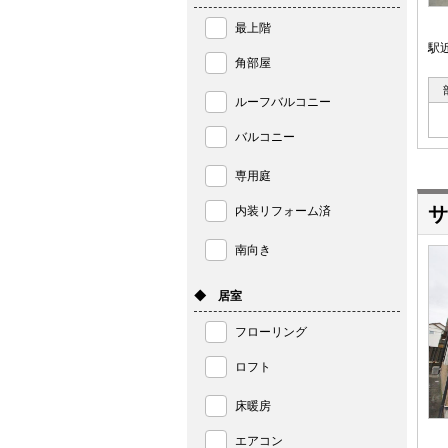
最上階
駅
角部屋
ルーフバルコニー
バルコニー
専用庭
サ
内装リフォーム済
南向き
◆ 居室
フローリング
ロフト
床暖房
エアコン