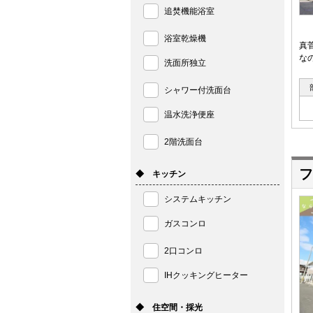
追焚機能浴室
浴室乾燥機
真
な
洗面所独立
シャワー付洗面台
温水洗浄便座
2階洗面台
フ
◆ キッチン
システムキッチン
ガスコンロ
2口コンロ
IHクッキングヒーター
◆ 住空間・採光