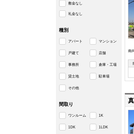
敷金なし
礼金なし
種別
アパート
マンション
南
戸建て
店舗
事務所
倉庫・工場
貸土地
駐車場
その他
真
間取り
ワンルーム
1K
1DK
1LDK