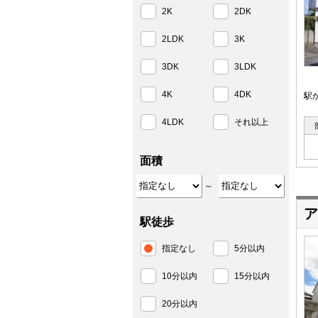
2K
2DK
2LDK
3K
3DK
3LDK
4K
4DK
駅
4LDK
それ以上
面積
～
ア
駅徒歩
指定なし
5分以内
10分以内
15分以内
20分以内