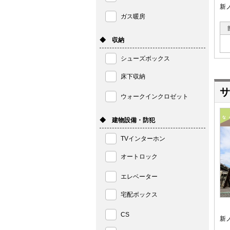
新
ガス暖房
◆ 収納
シューズボックス
床下収納
サ
ウォークインクロゼット
◆ 建物設備・防犯
TVインターホン
オートロック
エレベーター
宅配ボックス
CS
新