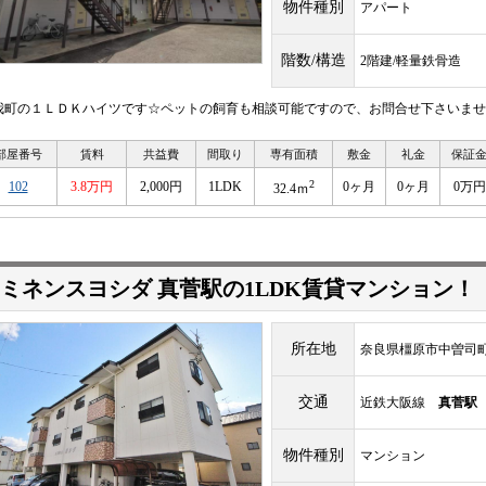
物件種別
アパート
階数/構造
2階建/軽量鉄骨造
我町の１ＬＤＫハイツです☆ペットの飼育も相談可能ですので、お問合せ下さいませ
部屋番号
賃料
共益費
間取り
専有面積
敷金
礼金
保証
2
102
3.8万円
2,000円
1LDK
0ヶ月
0ヶ月
0万円
32.4ｍ
ミネンスヨシダ 真菅駅の1LDK賃貸マンション！
所在地
奈良県橿原市中曽司町1
交通
近鉄大阪線
真菅駅
物件種別
マンション