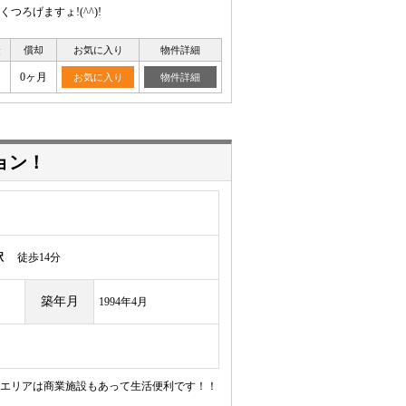
ろげますょ!(^^)!
金
償却
お気に入り
物件詳細
0ヶ月
お気に入り
物件詳細
ョン！
駅
徒歩14分
築年月
1994年4月
エリアは商業施設もあって生活便利です！！