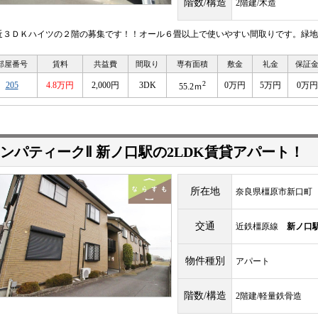
階数/構造
2階建/木造
近３ＤＫハイツの２階の募集です！！オール６畳以上で使いやすい間取りです。緑地
部屋番号
賃料
共益費
間取り
専有面積
敷金
礼金
保証
2
205
4.8万円
2,000円
3DK
0万円
5万円
0万円
55.2ｍ
ンパティークⅡ 新ノ口駅の2LDK賃貸アパート！
所在地
奈良県橿原市新口町
交通
近鉄橿原線
新ノ口
物件種別
アパート
階数/構造
2階建/軽量鉄骨造