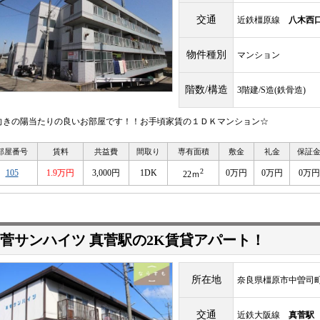
交通
近鉄橿原線
八木西
物件種別
マンション
階数/構造
3階建/S造(鉄骨造)
向きの陽当たりの良いお部屋です！！お手頃家賃の１ＤＫマンション☆
部屋番号
賃料
共益費
間取り
専有面積
敷金
礼金
保証
2
105
1.9万円
3,000円
1DK
0万円
0万円
0万円
22ｍ
菅サンハイツ 真菅駅の2K賃貸アパート！
所在地
奈良県橿原市中曽司
交通
近鉄大阪線
真菅駅