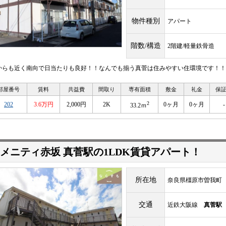
物件種別
アパート
階数/構造
2階建/軽量鉄骨造
からも近く南向で日当たりも良好！！なんでも揃う真菅は住みやすい住環境です！！
部屋番号
賃料
共益費
間取り
専有面積
敷金
礼金
保
2
202
3.6万円
2,000円
2K
0ヶ月
0ヶ月
-
33.2ｍ
メニティ赤坂 真菅駅の1LDK賃貸アパート！
所在地
奈良県橿原市曽我町
交通
近鉄大阪線
真菅駅