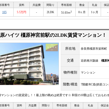
部屋番号
賃料
共益費
間取り
専有面積
敷金
礼金
保
2
105
5.5万円
-
2LDK
0ヶ月
1ヶ月
-
51.03ｍ
原ハイツ 橿原神宮前駅の2LDK賃貸マンション！
所在地
奈良県橿原市栄和町
交通
近鉄南大阪線
橿原
物件種別
マンション
階数/構造
7階建/RC造(鉄筋コ
譲マンションの賃貸貸し！！最上階の眺めは絶景です☆ 和室の10畳は広くておもわずごろ
部屋番号
賃料
共益費
間取り
専有面積
敷金
礼金
保証金