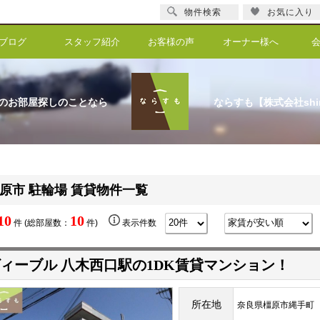
物件検索
お気に入り
ブログ
スタッフ紹介
お客様の声
オーナー様へ
のお部屋探しのことなら
ならすも【株式会社shi
原市 駐輪場 賃貸物件一覧
10
10
件 (総部屋数：
件)
表示件数
ィーブル 八木西口駅の1DK賃貸マンション！
所在地
奈良県橿原市縄手町