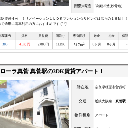
階数/構造
3階建/S造(鉄骨造)
菅駅徒歩４分！！リノベーション１ＬＤＫマンション☆リビングは広々の１６帖！！
ので通勤に電車利用の方におすすめです!(^^)!
部屋番号
賃料
共益費
間取り
専有面積
敷金
礼金
保
2
305
4.8万円
2,000円
1LDK
0ヶ月
0ヶ月
-
51.7ｍ
ローラ真菅 真菅駅の3DK賃貸アパート！
所在地
奈良県橿原市曽我町
交通
近鉄大阪線
真菅駅
物件種別
アパート