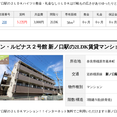
ノ口駅の２ＬＤＫハイツ☆敷金・礼金なし☆ＬＤＫは15帖もの広さがありゆったりとくつ
部屋番号
賃料
共益費
間取り
専有面積
敷金
礼金
保証
2
208
5.2万円
3,000円
2LDK
0ヶ月
0ヶ月
0ヶ月
58ｍ
ン・ルピナス２号館 新ノ口駅の2LDK賃貸マンシ
所在地
奈良県橿原市葛本町
交通
近鉄橿原線
新ノ口
物件種別
マンション
階数/構造
3階建/S造(鉄骨造)
ノ口駅の２ＬＤＫマンション！！インターネット無料でご利用いただけます☆新ノ口