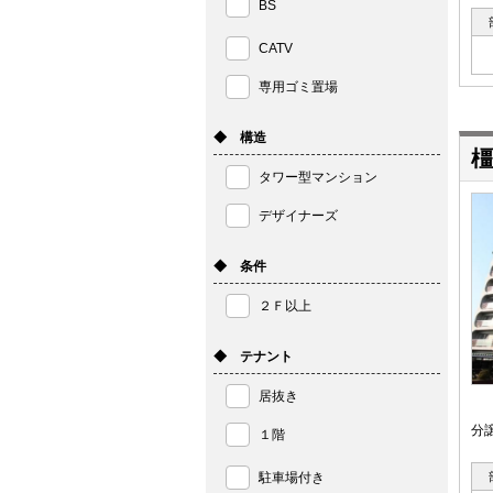
BS
CATV
専用ゴミ置場
◆ 構造
橿
タワー型マンション
デザイナーズ
◆ 条件
２Ｆ以上
◆ テナント
居抜き
分
１階
駐車場付き