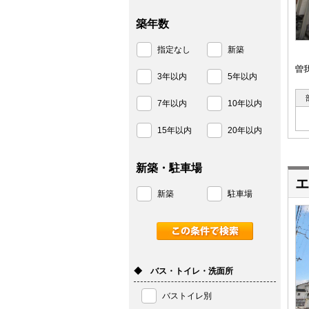
築年数
指定なし
新築
曽
3年以内
5年以内
7年以内
10年以内
15年以内
20年以内
新築・駐車場
エ
新築
駐車場
◆ バス・トイレ・洗面所
バストイレ別