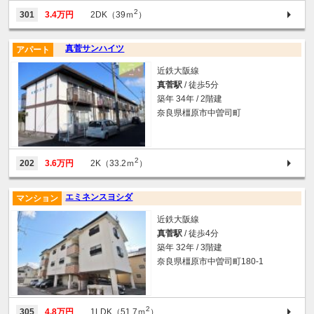
2
301
3.4万円
2DK（39ｍ
）
真菅サンハイツ
アパート
近鉄大阪線
真菅駅
/ 徒歩5分
築年 34年 / 2階建
奈良県橿原市中曽司町
2
202
3.6万円
2K（33.2ｍ
）
エミネンスヨシダ
マンション
近鉄大阪線
真菅駅
/ 徒歩4分
築年 32年 / 3階建
奈良県橿原市中曽司町180-1
2
305
4.8万円
1LDK（51.7ｍ
）