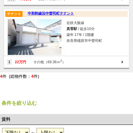
中和幹線沿中曽司町テナント
テナント
近鉄大阪線
真菅駅
/ 徒歩10分
築年 17年 / 1階建
奈良県橿原市中曽司町
2
1
22万円
その他（69.36ｍ
）
4
件 (総物件数：
4
件)
条件を絞り込む
賃料
～