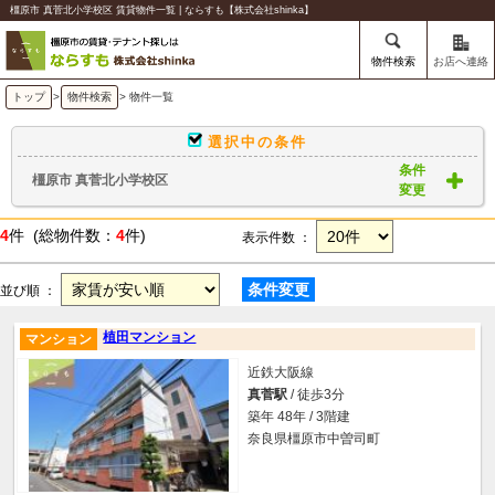
橿原市 真菅北小学校区 賃貸物件一覧 | ならすも【株式会社shinka】
物件検索
お店へ連絡
トップ
>
物件検索
> 物件一覧
選択中の条件
条件
橿原市 真菅北小学校区
変更
4
件 (総物件数：
4
件)
表示件数 ：
条件変更
並び順 ：
植田マンション
マンション
近鉄大阪線
真菅駅
/ 徒歩3分
築年 48年 / 3階建
奈良県橿原市中曽司町