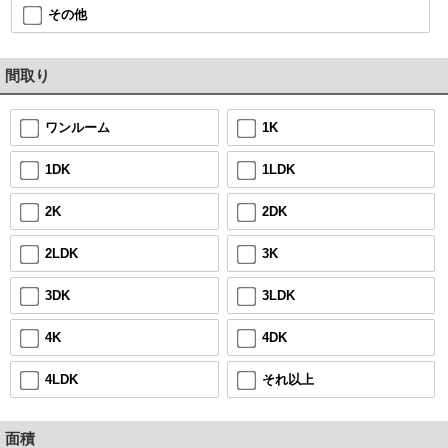
その他
間取り
1K
ワンルーム
1LDK
1DK
2DK
2K
3K
2LDK
3LDK
3DK
4DK
4K
それ以上
4LDK
面積