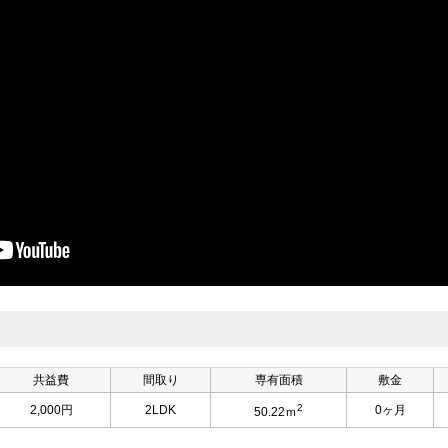
共益費
間取り
専有面積
敷金
2
2,000円
2LDK
0ヶ月
50.22ｍ