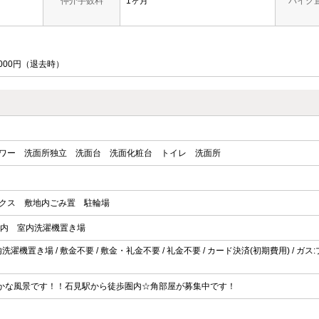
仲介手数料
1ヶ月
バイク
000円（退去時）
ワー
洗面所独立
洗面台
洗面化粧台
トイレ
洗面所
クス
敷地内ごみ置
駐輪場
以内
室内洗濯機置き場
室内洗濯機置き場 / 敷金不要 / 敷金・礼金不要 / 礼金不要 / カード決済(初期費用) / ガス:プロ
かな風景です！！石見駅から徒歩圏内☆角部屋が募集中です！