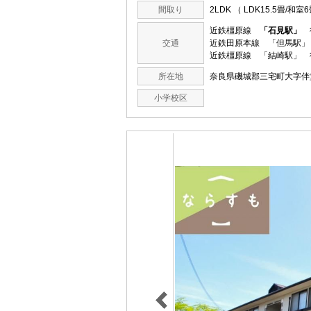
間取り
2LDK （ LDK15.5畳/和室
近鉄橿原線
「石見駅」
徒
交通
近鉄田原本線 「但馬駅」
近鉄橿原線 「結崎駅」 
所在地
奈良県磯城郡三宅町大字
小学校区