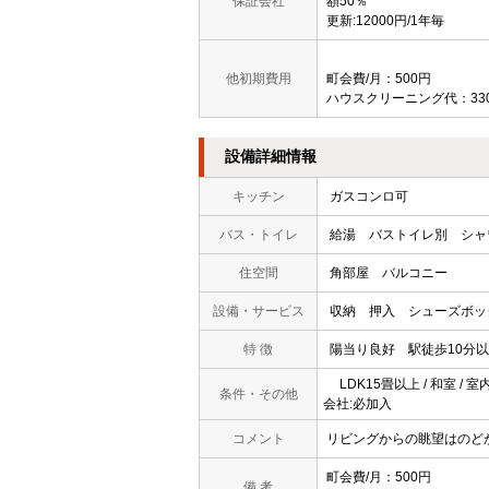
保証会社
額50％
更新:12000円/1年毎
他初期費用
町会費/月：500円
ハウスクリーニング代：33
設備詳細情報
キッチン
ガスコンロ可
バス・トイレ
給湯
バストイレ別
シャ
住空間
角部屋
バルコニー
設備・サービス
収納
押入
シューズボッ
特 徴
陽当り良好
駅徒歩10分
LDK15畳以上 / 和室 / 
条件・その他
会社:必加入
コメント
リビングからの眺望はのど
町会費/月：500円
備 考