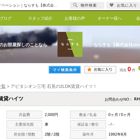
アビタシオン三宅 石見の2LDK賃貸ハイツ！石見 磯城郡 ２LDK ハイツ リノベーション｜ならすも【株式会社shinka】
物件検索
お気に入り
ブログ
スタッフ紹介
お客様の声
オーナー様へ
のお部屋探しのことなら
ならすも【株式会社shi
0
現在
件
一覧
>
アビタシオン三宅 石見の2LDK賃貸ハイツ！
賃貸ハイツ
お問合わせNO：
共益費
2,000円
敷金 / 礼金
0ヶ月 / 0ヶ月
主要採光面
東
保証金 / 敷引
- / -
所在階 / 階数
2階 / 2階
築年月
1992年8月