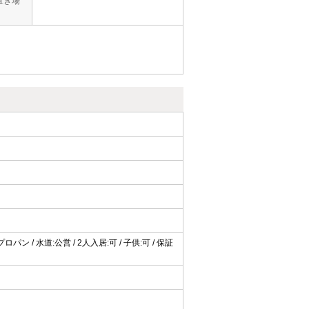
置き場
パン / 水道:公営 / 2人入居:可 / 子供:可 / 保証