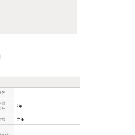
換代
-
期間
2年 -
区分
態様
専任