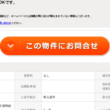
DKです。
相談など、ホームページには掲載が間に合わず載せきれていない情報もございます。
問い合わせ
ください。
更新料
なし
鍵交
契約
近隣駐車場
借家
入居可能日
即入居可
取引
料:賃料総