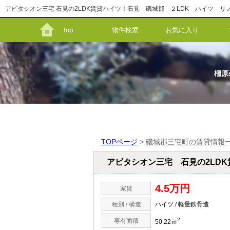
top
物件検索
お気に入り
橿原
TOPページ
>
磯城郡三宅町の賃貸情報
アビタシオン三宅 石見の2LDK
4.5万円
家賃
種別 / 構造
ハイツ / 軽量鉄骨造
2
専有面積
50.22ｍ